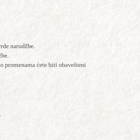
vrde narudžbe.
žbe.
 o promenama ćete biti obavešteni
.