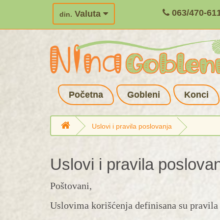
063/470-61
Valuta
din.
Početna
Gobleni
Konci
Uslovi i pravila poslovanja
Uslovi i pravila poslova
Poštovani,
Uslovima korišćenja definisana su pravila 