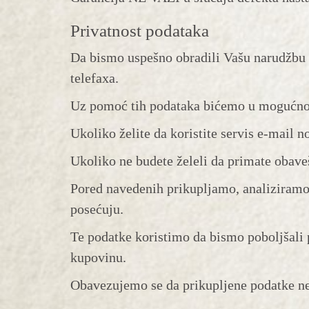
Privatnost podataka
Da bismo uspešno obradili Vašu narudžbu p
telefaxa.
Uz pomoć tih podataka bićemo u mogućnost
Ukoliko želite da koristite servis e-mail 
Ukoliko ne budete želeli da primate obaveš
Pored navedenih prikupljamo, analiziramo 
posećuju.
Te podatke koristimo da bismo poboljšali p
kupovinu.
Obavezujemo se da prikupljene podatke ne 