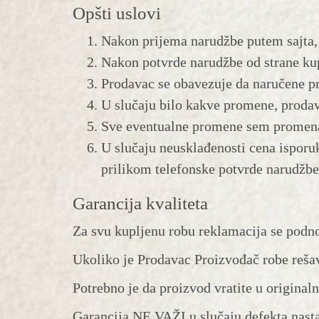
Opšti uslovi
Nakon prijema narudžbe putem sajta, 
Nakon potvrde narudžbe od strane ku
Prodavac se obavezuje da naručene pr
U slučaju bilo kakve promene, prodav
Sve eventualne promene sem promena 
U slučaju neusklađenosti cena isporu
prilikom telefonske potvrde narudžbe
Garancija kvaliteta
Za svu kupljenu robu reklamacija se podno
Ukoliko je Prodavac Proizvođač robe rešav
Potrebno je da proizvod vratite u origina
Garancija NE VAŽI u slučaju defekta nast