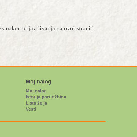
k nakon objavljivanja na ovoj strani i
Moj nalog
Moj nalog
Istorija porudžbina
Lista želja
Vesti