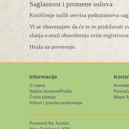
Saglasnost i promene uslova
Korišćenje naših servisa podrazumeva sagl
Vi se obavezujete da će te se pridržavati 
slanja e-mail obaveštenja svim registrova
Hvala na poverenju
Informacije
Korisn
O nama
Kontak
Načini dostave/Pošta
Povraća
Česta pitanja
Mapa S
Uslovi i pravila poslovanja
Powered By
JustUs
Nina Gobleni © 2026