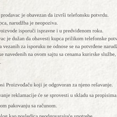
prodavac je obavezan da izvrši telefonsku potvrdu.
pca, narudžba je neopoziva.
oizvode isporuči ispravne i u predviđenom roku.
ac je dužan da obavesti kupca prilikom telefonske pot
vezanih za isporuku ne odnose se na potvrđene narud
ke navedenih na ovom sajtu sa cenama kurirske službe,
.
si Proizvođaču koji je odgovoran za njeno rešavanje.
anje reklamacije će se sprovesti u skladu sa propisima
lnom pakovanju sa računom.
alog kao posledica neodgovarajuće upotrebe.