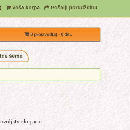
)
Vaša korpa
Pošalji porudžbinu
0 proizvod(a) - 0 din.
tne šeme
dovoljstvo kupaca.