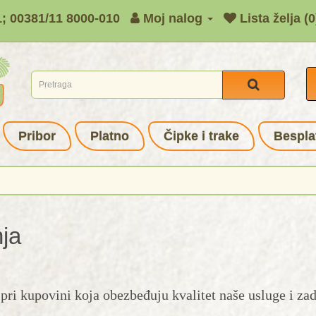
1; 00381/11 8000-010
Moj nalog
Lista želja (0
Pribor
Platno
Čipke i trake
Bespla
nja
pri kupovini koja obezbeđuju kvalitet naše usluge i za