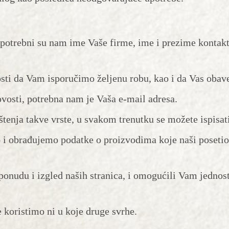
otrebni su nam ime Vaše firme, ime i prezime kontakt o
i da Vam isporučimo željenu robu, kao i da Vas obave
novosti, potrebna nam je Vaša e-mail adresa.
tenja takve vrste, u svakom trenutku se možete ispisati
i obrađujemo podatke o proizvodima koje naši posetioci
onudu i izgled naših stranica, i omogućili Vam jednost
koristimo ni u koje druge svrhe.