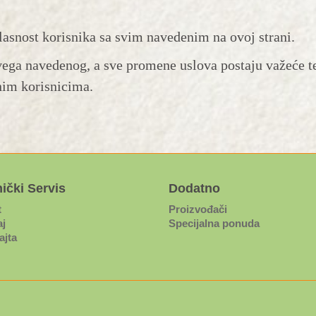
asnost korisnika sa svim navedenim na ovoj strani.
svega navedenog, a sve promene uslova postaju važeće te
nim korisnicima.
ički Servis
Dodatno
t
Proizvođači
j
Specijalna ponuda
ajta