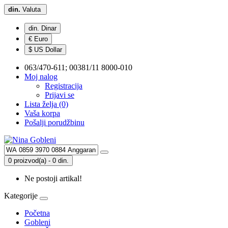
din.
Valuta
din. Dinar
€ Euro
$ US Dollar
063/470-611; 00381/11 8000-010
Moj nalog
Registracija
Prijavi se
Lista želja (0)
Vaša korpa
Pošalji porudžbinu
0 proizvod(a) - 0 din.
Ne postoji artikal!
Kategorije
Početna
Gobleni