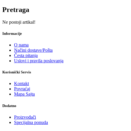
Pretraga
Ne postoji artikal!
Informacije
O nama
Načini dostave/Pošta
Česta pitanja
Uslovi i pravila poslovanja
Korisnički Servis
Kontakt
Povraćaj
Mapa Sajta
Dodatno
Proizvođači
Specijalna ponuda