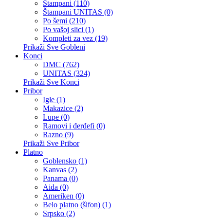
Štampani (110)
Štampani UNITAS (0)
Po šemi (210)
Po vašoj slici (1)
Kompleti za vez (19)
Prikaži Sve Gobleni
Konci
DMC (762)
UNITAS (324)
Prikaži Sve Konci
Pribor
Igle (1)
Makazice (2)
Lupe (0)
Ramovi i đerđefi (0)
Razno (9)
Prikaži Sve Pribor
Platno
Goblensko (1)
Kanvas (2)
Panama (0)
Aida (0)
Ameriken (0)
Belo platno (šifon) (1)
Srpsko (2)