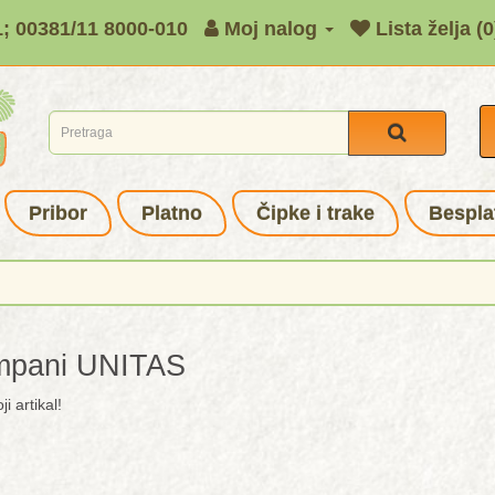
1; 00381/11 8000-010
Moj nalog
Lista želja (0
Pribor
Platno
Čipke i trake
Bespla
mpani UNITAS
i artikal!