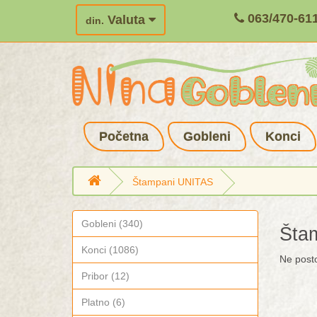
063/470-61
Valuta
din.
Početna
Gobleni
Konci
Štampani UNITAS
Gobleni (340)
Šta
Konci (1086)
Ne postoj
Pribor (12)
Platno (6)