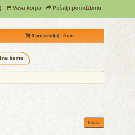
)
Vaša korpa
Pošalji porudžbinu
0 proizvod(a) - 0 din.
tne šeme
Nastavi