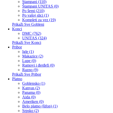
Štampani (110)
Štampani UNITAS (0)
Po šemi (210)
Po vašoj slici (1)
Kompleti za vez (19)
Prikaži Sve Gobleni
Konci
DMC (762)
UNITAS (324)
Prikaži Sve Konci
Pribor
Igle (1)
Makazice (2)
Lupe (0)
Ramovi i đerđefi (0)
Razno (9)
Prikaži Sve Pribor
Platno
Goblensko (1)
Kanvas (2)
Panama (0)
Aida (0)
Ameriken (0)
Belo platno (šifon) (1)
Srpsko (2)