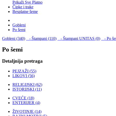
Prikaži Sve Platno
Čipke i trake
Besplatne šeme
Gobleni
Po šemi
Gobleni (340)
- Štampani (110)
- Štampani UNITAS (0)
- Po še
Po šemi
Detaljnija pretraga
PEJZAŽI (55)
LIKOVI (56)
RELIGIJSKI (62)
ISTORIJSKI (11)
CVEĆE (18)
ENTERIJER (4)
ŽIVOTINJE (14)