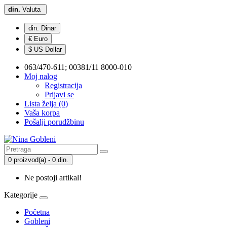
din.
Valuta
din. Dinar
€ Euro
$ US Dollar
063/470-611; 00381/11 8000-010
Moj nalog
Registracija
Prijavi se
Lista želja (0)
Vaša korpa
Pošalji porudžbinu
0 proizvod(a) - 0 din.
Ne postoji artikal!
Kategorije
Početna
Gobleni