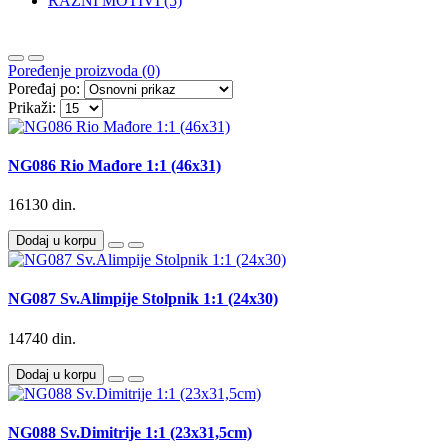
RAZNI MOTIVI (5)
Poređenje proizvoda (0)
Poređaj po:
Prikaži:
NG086 Rio Mađore 1:1 (46x31)
16130 din.
Dodaj u korpu
NG087 Sv.Alimpije Stolpnik 1:1 (24x30)
14740 din.
Dodaj u korpu
NG088 Sv.Dimitrije 1:1 (23x31,5cm)