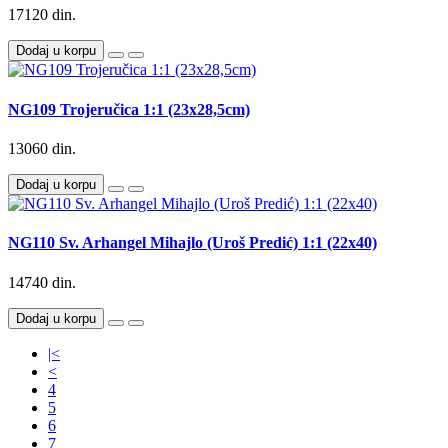
17120 din.
Dodaj u korpu
NG109 Trojeručica 1:1 (23x28,5cm)
13060 din.
Dodaj u korpu
NG110 Sv. Arhangel Mihajlo (Uroš Predić) 1:1 (22x40)
14740 din.
Dodaj u korpu
|<
<
4
5
6
7