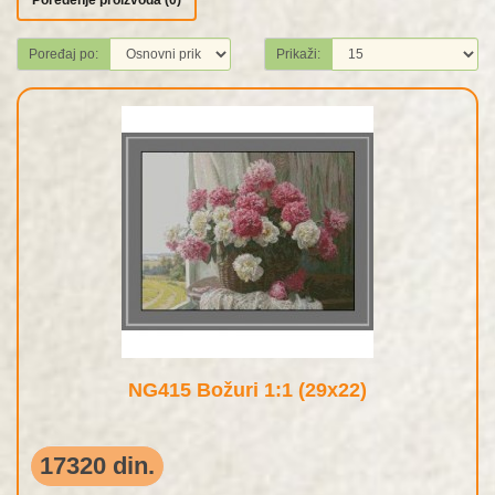
Poređenje proizvoda (0)
Poređaj po:
Prikaži:
NG415 Božuri 1:1 (29x22)
17320 din.