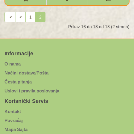
|<
<
1
2
Prikaz 16 do 18 od 18 (2 strana)
Informacije
O nama
Načini dostave/Pošta
Česta pitanja
Uslovi i pravila poslovanja
Korisnički Servis
Kontakt
Povraćaj
Mapa Sajta