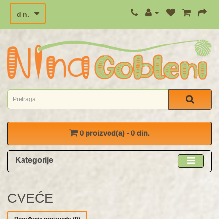
din.
0 proizvod(a) - 0 din.
Kategorije
CVEĆE