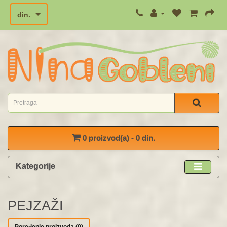
din.
0 proizvod(a) - 0 din.
Kategorije
PEJZAŽI