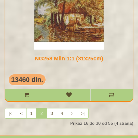
NG258 Mlin 1:1 (31x25cm)
13460 din.
|<
<
1
2
3
4
>
>|
Prikaz 16 do 30 od 55 (4 strana)