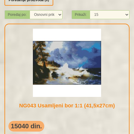
Poređenje proizvoda (0)
Poređaj po:
Prikaži:
NG043 Usamljeni bor 1:1 (41,5x27cm)
15040 din.