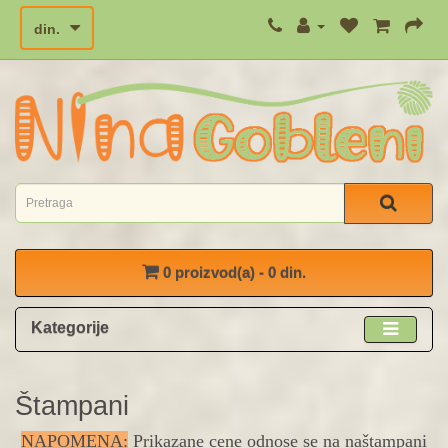
din.
0 proizvod(a) - 0 din.
Kategorije
Štampani
NAPOMENA:
Prikazane cene odnose se
na
naštampani