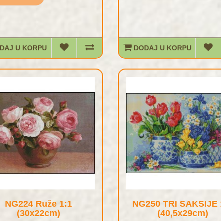
DAJ U KORPU
DODAJ U KORPU
NG224 Ruže 1:1
NG250 TRI SAKSIJE 
(30x22cm)
(40,5x29cm)