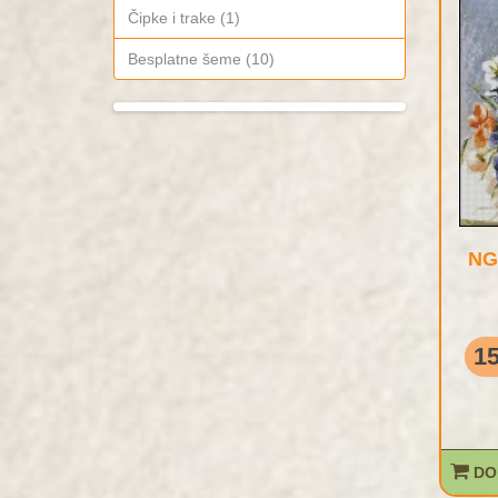
Čipke i trake (1)
Besplatne šeme (10)
NG
15
DO