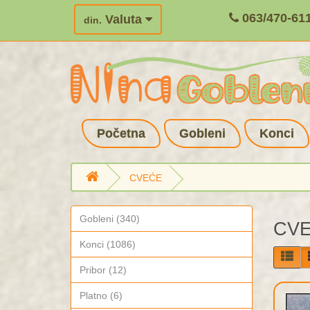
063/470-61
Valuta
din.
Početna
Gobleni
Konci
CVEĆE
Gobleni (340)
CV
Konci (1086)
Pribor (12)
Platno (6)