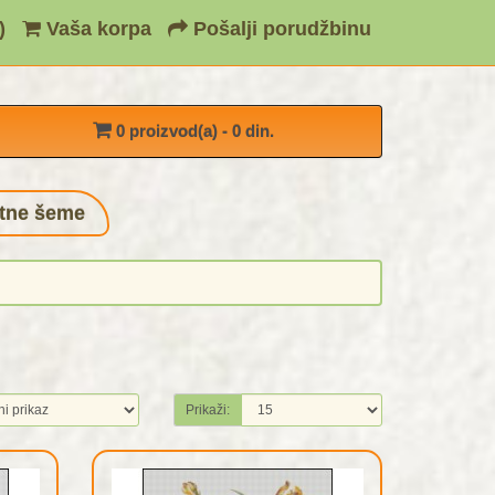
)
Vaša korpa
Pošalji porudžbinu
0 proizvod(a) - 0 din.
tne šeme
Prikaži: