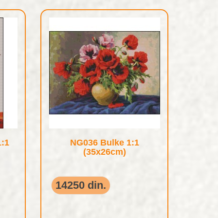
1:1
NG036 Bulke 1:1
(35x26cm)
14250 din.