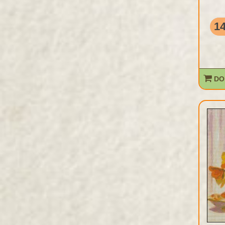
14
DO