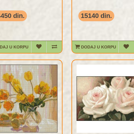
450 din.
15140 din.
DAJ U KORPU
DODAJ U KORPU