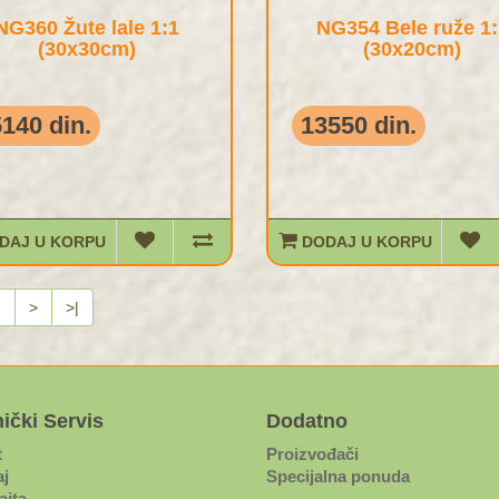
NG360 Žute lale 1:1
NG354 Bele ruže 1:
(30x30cm)
(30x20cm)
140 din.
13550 din.
DAJ U KORPU
DODAJ U KORPU
2
>
>|
ički Servis
Dodatno
t
Proizvođači
j
Specijalna ponuda
ajta