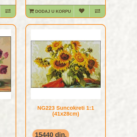
DODAJ U KORPU
NG223 Suncokreti 1:1
(41x28cm)
15440 din.