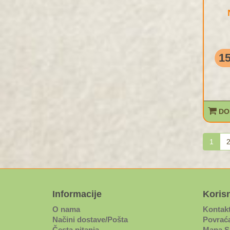
15
DO
1
Informacije
Korisn
O nama
Kontak
Načini dostave/Pošta
Povraća
Česta pitanja
Mapa S