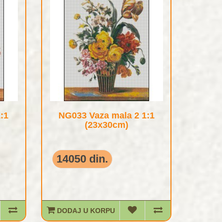
:1
NG033 Vaza mala 2 1:1
(23x30cm)
14050 din.
DODAJ U KORPU