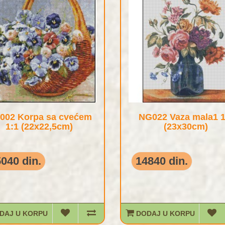
002 Korpa sa cvećem
NG022 Vaza mala1 1
1:1 (22x22,5cm)
(23x30cm)
040 din.
14840 din.
DAJ U KORPU
DODAJ U KORPU