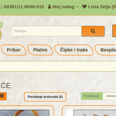
1; 00381/11 8000-010
Moj nalog
Lista želja (0
Pribor
Platno
Čipke i trake
Bespla
EĆE
Poređaj po:
Poređenje proizvoda (0)