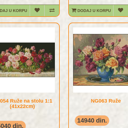
DAJ U KORPU
DODAJ U KORPU
054 Ruže na stolu 1:1
NG063 Ruže
(41x22cm)
14940 din.
040 din.