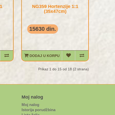
1
NG359 Hortenzije 1:1
(35x47cm)
15630 din.
DODAJ U KORPU
Prikaz 1 do 15 od 18 (2 strana)
Moj nalog
Moj nalog
Istorija porudžbina
Lista želja