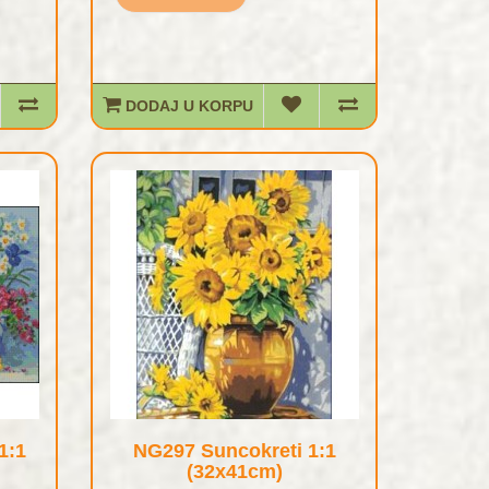
DODAJ U KORPU
1:1
NG297 Suncokreti 1:1
(32x41cm)