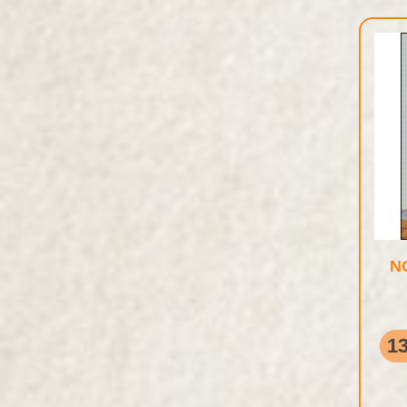
NG
13