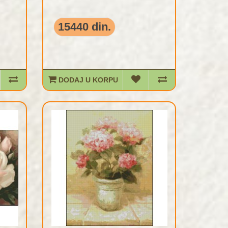
15440 din.
DODAJ U KORPU