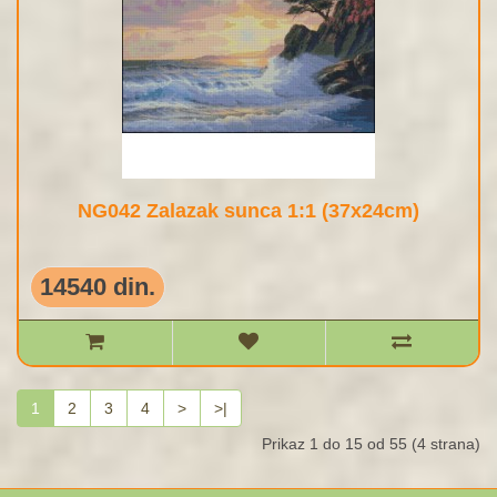
NG042 Zalazak sunca 1:1 (37x24cm)
14540 din.
1
2
3
4
>
>|
Prikaz 1 do 15 od 55 (4 strana)