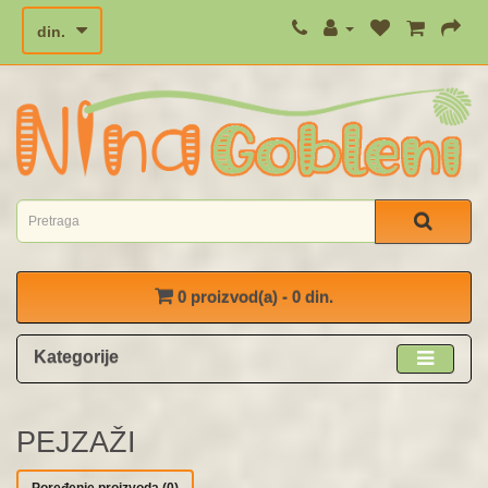
din.
0 proizvod(a) - 0 din.
Kategorije
PEJZAŽI