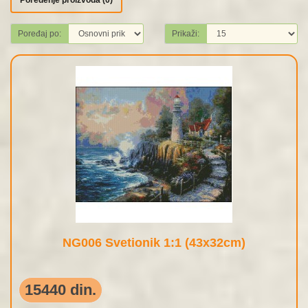
Poređenje proizvoda (0)
Poređaj po:
Prikaži:
NG006 Svetionik 1:1 (43x32cm)
15440 din.