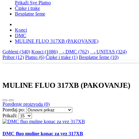
Prikaži Sve Platno
Čipke i trake
Besplatne šeme
Konci
DMC
MULINE FLUO 317XB (PAKOVANJE)
Gobleni (340)
Konci (1086)
- DMC (762)
- UNITAS (324)
Pribor (12)
Platno (6)
Čipke i trake (1)
Besplatne šeme (10)
MULINE FLUO 317XB (PAKOVANJE)
Poređenje proizvoda (0)
Poređaj po:
Prikaži:
DMC fluo muline konac za vez 317XB