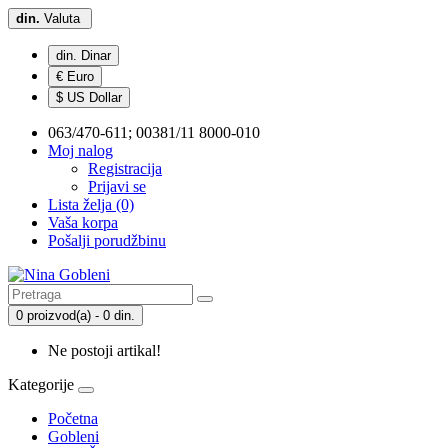
din.
Valuta
din. Dinar
€ Euro
$ US Dollar
063/470-611; 00381/11 8000-010
Moj nalog
Registracija
Prijavi se
Lista želja (0)
Vaša korpa
Pošalji porudžbinu
0 proizvod(a) - 0 din.
Ne postoji artikal!
Kategorije
Početna
Gobleni