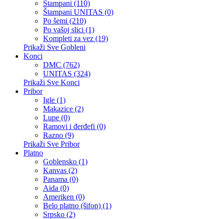
Štampani (110)
Štampani UNITAS (0)
Po šemi (210)
Po vašoj slici (1)
Kompleti za vez (19)
Prikaži Sve Gobleni
Konci
DMC (762)
UNITAS (324)
Prikaži Sve Konci
Pribor
Igle (1)
Makazice (2)
Lupe (0)
Ramovi i đerđefi (0)
Razno (9)
Prikaži Sve Pribor
Platno
Goblensko (1)
Kanvas (2)
Panama (0)
Aida (0)
Ameriken (0)
Belo platno (šifon) (1)
Srpsko (2)