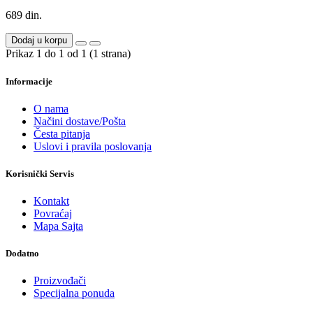
689 din.
Dodaj u korpu
Prikaz 1 do 1 od 1 (1 strana)
Informacije
O nama
Načini dostave/Pošta
Česta pitanja
Uslovi i pravila poslovanja
Korisnički Servis
Kontakt
Povraćaj
Mapa Sajta
Dodatno
Proizvođači
Specijalna ponuda