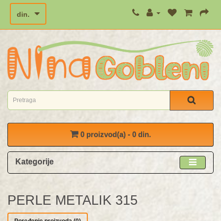
din.
0 proizvod(a) - 0 din.
Kategorije
PERLE METALIK 315