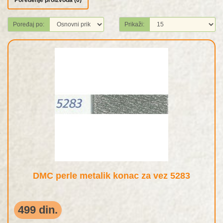
Poređenje proizvoda (0)
Poređaj po:
Prikaži:
DMC perle metalik konac za vez 5283
499 din.