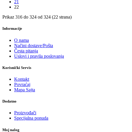
21
22
Prikaz 316 do 324 od 324 (22 strana)
Informacije
O nama
Načini dostave/Pošta
Česta pitanja
Uslovi i pravila poslovanja
Korisnički Servis
Kontakt
Povraćaj
Mapa Sajta
Dodatno
Proizvođači
Specijalna ponuda
Moj nalog