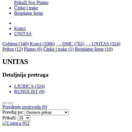
Prikaži Sve Platno
Čipke i trake
Besplatne šeme
Konci
UNITAS
Gobleni (340)
Konci (1086)
- DMC (762)
- UNITAS (324)
Pribor (12)
Platno (6)
Čipke i trake (1)
Besplatne šeme (10)
UNITAS
Detaljnija pretraga
LJUBICA (324)
RUNOLIST (0)
Poređenje proizvoda (0)
Poređaj po:
Prikaži: