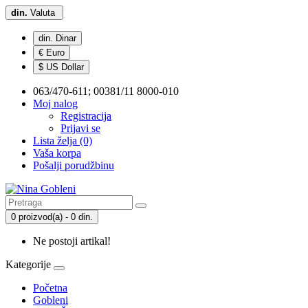
din.
Valuta
din. Dinar
€ Euro
$ US Dollar
063/470-611; 00381/11 8000-010
Moj nalog
Registracija
Prijavi se
Lista želja (0)
Vaša korpa
Pošalji porudžbinu
0 proizvod(a) - 0 din.
Ne postoji artikal!
Kategorije
Početna
Gobleni