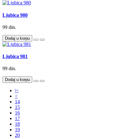
Ljubica 980
99 din.
Dodaj u korpu
Ljubica 981
99 din.
Dodaj u korpu
|<
<
14
15
16
17
18
19
20