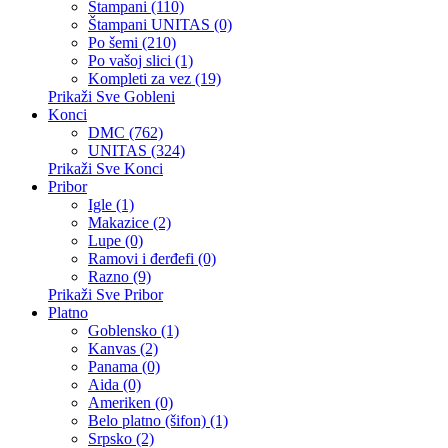
Štampani (110)
Štampani UNITAS (0)
Po šemi (210)
Po vašoj slici (1)
Kompleti za vez (19)
Prikaži Sve Gobleni
Konci
DMC (762)
UNITAS (324)
Prikaži Sve Konci
Pribor
Igle (1)
Makazice (2)
Lupe (0)
Ramovi i đerđefi (0)
Razno (9)
Prikaži Sve Pribor
Platno
Goblensko (1)
Kanvas (2)
Panama (0)
Aida (0)
Ameriken (0)
Belo platno (šifon) (1)
Srpsko (2)