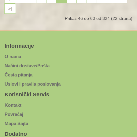
>|
Prikaz 46 do 60 od 324 (22 strana)
Informacije
O nama
Načini dostave/Pošta
Česta pitanja
Uslovi i pravila poslovanja
Korisnički Servis
Kontakt
Povraćaj
Mapa Sajta
Dodatno