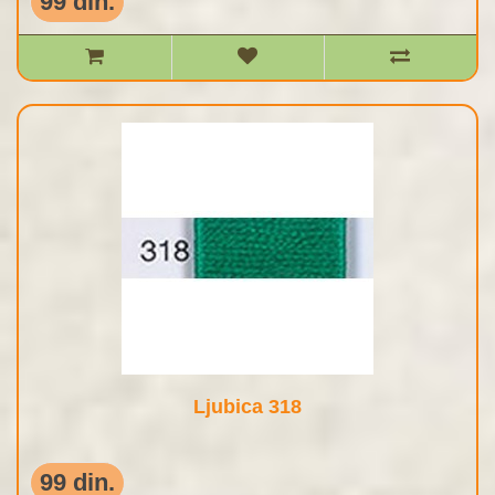
99 din.
Ljubica 318
99 din.