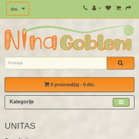
din.
0 proizvod(a) - 0 din.
Kategorije
UNITAS