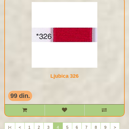
Ljubica 326
99 din.
|<
<
1
2
3
4
5
6
7
8
9
>