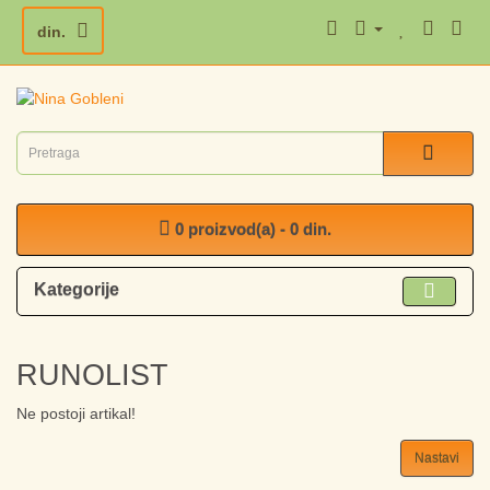
din.
0 proizvod(a) - 0 din.
Kategorije
RUNOLIST
Ne postoji artikal!
Nastavi