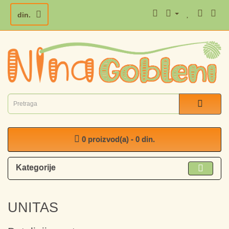
din.
0 proizvod(a) - 0 din.
Kategorije
UNITAS