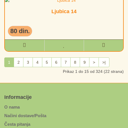
Ljubica 14
80 din.
1
2
3
4
5
6
7
8
9
>
>|
Prikaz 1 do 15 od 324 (22 strana)
Informacije
O nama
Načini dostave/Pošta
Česta pitanja