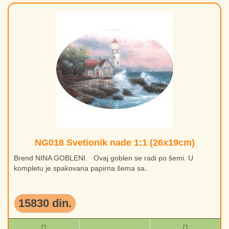
NG018 Svetionik nade 1:1 (26x19cm)
Brend NINA GOBLENI. Ovaj goblen se radi po šemi. U
kompletu je spakovana papirna šema sa..
15830 din.