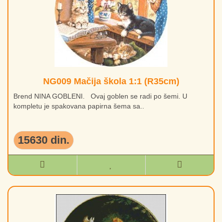
NG009 Mačija škola 1:1 (R35cm)
Brend NINA GOBLENI. Ovaj goblen se radi po šemi. U
kompletu je spakovana papirna šema sa..
15630 din.