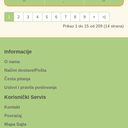
1
2
3
4
5
6
7
8
9
>
>|
Prikaz 1 do 15 od 209 (14 strana)
Informacije
O nama
Načini dostave/Pošta
Česta pitanja
Uslovi i pravila poslovanja
Korisnički Servis
Kontakt
Povraćaj
Mapa Sajta