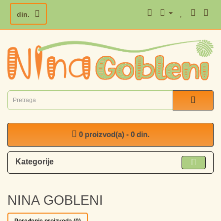
din.
0 proizvod(a) - 0 din.
Kategorije
NINA GOBLENI