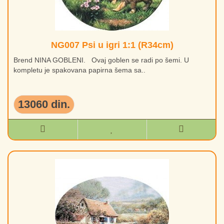
NG007 Psi u igri 1:1 (R34cm)
Brend NINA GOBLENI. Ovaj goblen se radi po šemi. U
kompletu je spakovana papirna šema sa..
13060 din.