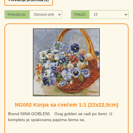
Poređenje proizvoda (0)
Poređaj po:
Prikaži:
NG002 Korpa sa cvećem 1:1 (22x22,5cm)
Brend NINA GOBLENI. Ovaj goblen se radi po šemi. U
kompletu je spakovana papirna šema sa..