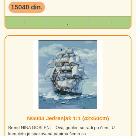
15040 din.
NG003 Jedrenjak 1:1 (42x50cm)
Brend NINA GOBLENI. Ovaj goblen se radi po šemi. U
kompletu je spakovana papirna šema sa..