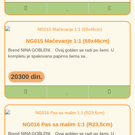
NG015 Mačevanje 1:1 (69x46cm)
Brend NINA GOBLENI. Ovaj goblen se radi po šemi. U
kompletu je spakovana papirna šema sa..
20300 din.
NG016 Pas sa malim 1:1 (R23,5cm)
Brend NINA GOBLENI. Ovaj goblen se radi po šemi. U