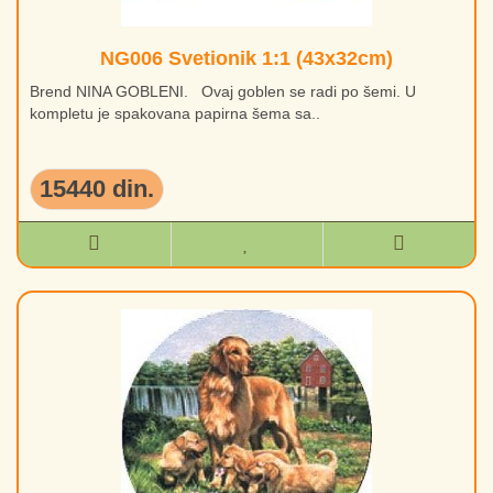
NG006 Svetionik 1:1 (43x32cm)
Brend NINA GOBLENI. Ovaj goblen se radi po šemi. U
kompletu je spakovana papirna šema sa..
15440 din.