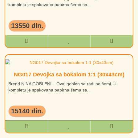
kompletu je spakovana papirna šema sa..
13550 din.
NG017 Devojka sa bokalom 1:1 (30x43cm)
Brend NINA GOBLENI. Ovaj goblen se radi po šemi. U
kompletu je spakovana papirna šema sa..
15140 din.