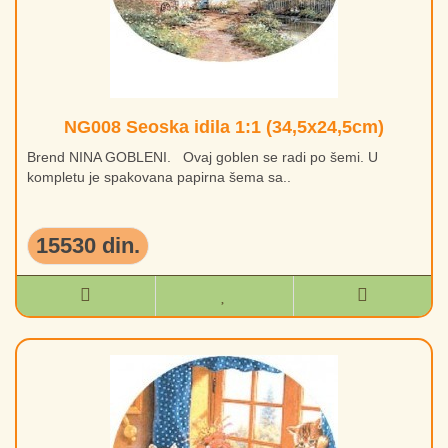
NG008 Seoska idila 1:1 (34,5x24,5cm)
Brend NINA GOBLENI. Ovaj goblen se radi po šemi. U
kompletu je spakovana papirna šema sa..
15530 din.