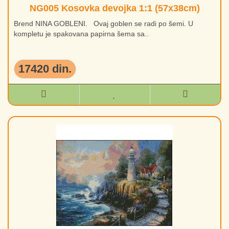
NG005 Kosovka devojka 1:1 (57x38cm)
Brend NINA GOBLENI. Ovaj goblen se radi po šemi. U
kompletu je spakovana papirna šema sa..
17420 din.