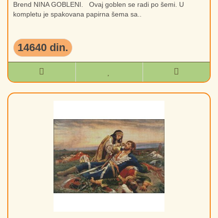
Brend NINA GOBLENI. Ovaj goblen se radi po šemi. U
kompletu je spakovana papirna šema sa..
14640 din.