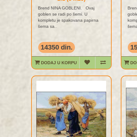
Brend NINA GOBLENI. Ovaj
Bren
goblen se radi po šemi. U
gobl
kompletu je spakovana papirna
komp
šema sa..
šema
14350 din.
15
DODAJ U KORPU
DO