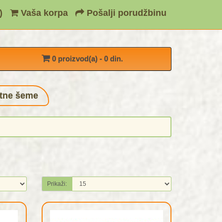
)
Vaša korpa
Pošalji porudžbinu
0 proizvod(a) - 0 din.
tne šeme
Prikaži: