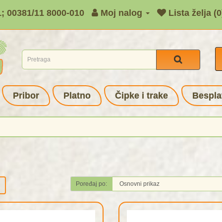
1; 00381/11 8000-010
Moj nalog
Lista želja (0
Pribor
Platno
Čipke i trake
Bespla
Poređaj po: