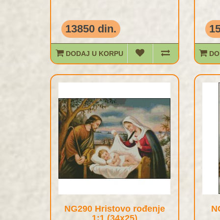
13850 din.
15
DODAJ U KORPU
DO
NG290 Hristovo rođenje
N
1:1 (34x25)