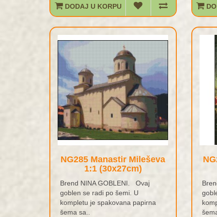
DODAJ U KORPU
DO
NG285 Manastir Mileševa
NG2
1:1 (30x27cm)
Brend NINA GOBLENI. Ovaj
Bren
goblen se radi po šemi. U
gobl
kompletu je spakovana papirna
komp
šema sa..
šema