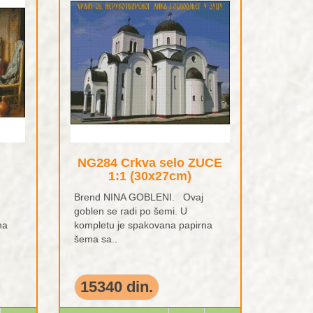
NG284 Crkva selo ZUCE
1:1 (30x27cm)
Brend NINA GOBLENI. Ovaj
goblen se radi po šemi. U
na
kompletu je spakovana papirna
šema sa..
15340 din.