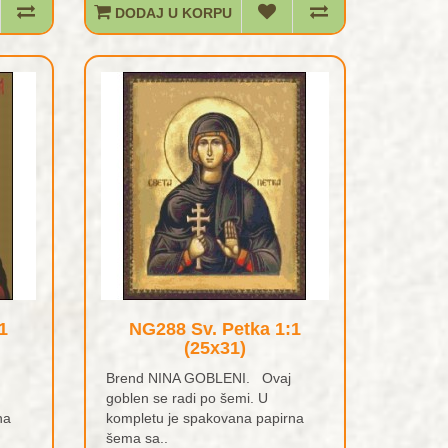
DODAJ U KORPU
1
NG288 Sv. Petka 1:1
(25x31)
Brend NINA GOBLENI. Ovaj
goblen se radi po šemi. U
na
kompletu je spakovana papirna
šema sa..