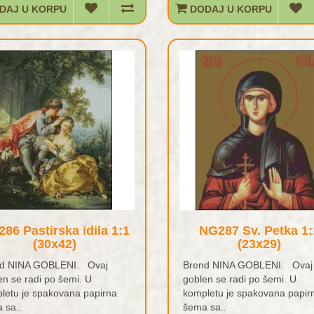
DAJ U KORPU
DODAJ U KORPU
86 Pastirska idila 1:1
NG287 Sv. Petka 1:
(30x42)
(23x29)
d NINA GOBLENI. Ovaj
Brend NINA GOBLENI. Ovaj
en se radi po šemi. U
goblen se radi po šemi. U
letu je spakovana papirna
kompletu je spakovana papir
 sa..
šema sa..