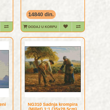
14840 din.
DODAJ U KORPU
eni
NG310 Sadnja krompira
(Millet) 1:1 (35x28,5cm)