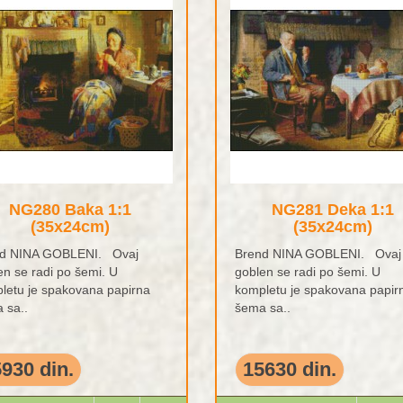
NG280 Baka 1:1
NG281 Deka 1:1
(35x24cm)
(35x24cm)
d NINA GOBLENI. Ovaj
Brend NINA GOBLENI. Ovaj
en se radi po šemi. U
goblen se radi po šemi. U
letu je spakovana papirna
kompletu je spakovana papir
 sa..
šema sa..
930 din.
15630 din.