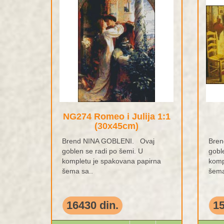
NG274 Romeo i Julija 1:1
(30x45cm)
Brend NINA GOBLENI. Ovaj
Bren
goblen se radi po šemi. U
gobl
kompletu je spakovana papirna
komp
šema sa..
šema
16430 din.
15