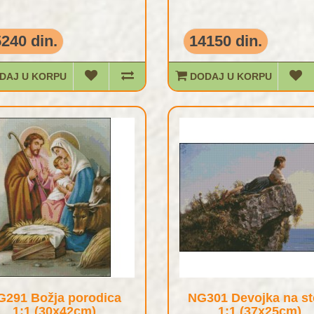
240 din.
14150 din.
DAJ U KORPU
DODAJ U KORPU
G291 Božja porodica
NG301 Devojka na st
1:1 (30x42cm)
1:1 (37x25cm)