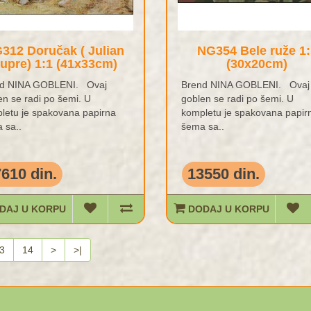
312 Doručak ( Julian
NG354 Bele ruže 1:
upre) 1:1 (41x33cm)
(30x20cm)
d NINA GOBLENI. Ovaj
Brend NINA GOBLENI. Ovaj
en se radi po šemi. U
goblen se radi po šemi. U
letu je spakovana papirna
kompletu je spakovana papir
 sa..
šema sa..
610 din.
13550 din.
DAJ U KORPU
DODAJ U KORPU
3
14
>
>|