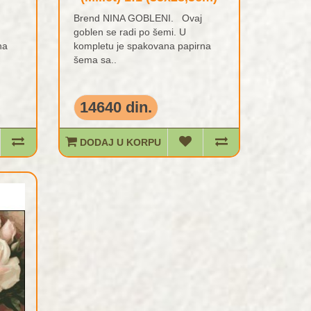
Brend NINA GOBLENI. Ovaj
goblen se radi po šemi. U
na
kompletu je spakovana papirna
šema sa..
14640 din.
DODAJ U KORPU