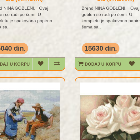
d NINA GOBLENI. Ovaj
Brend NINA GOBLENI. Ovaj
en se radi po šemi. U
goblen se radi po šemi. U
letu je spakovana papirna
kompletu je spakovana papir
 sa..
šema sa..
040 din.
15630 din.
DAJ U KORPU
DODAJ U KORPU