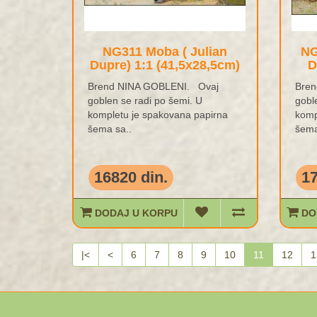
NG311 Moba ( Julian
NG
Dupre) 1:1 (41,5x28,5cm)
D
Brend NINA GOBLENI. Ovaj
Bren
goblen se radi po šemi. U
gobl
kompletu je spakovana papirna
komp
šema sa..
šema
16820 din.
17
DODAJ U KORPU
DO
|<
<
6
7
8
9
10
11
12
1