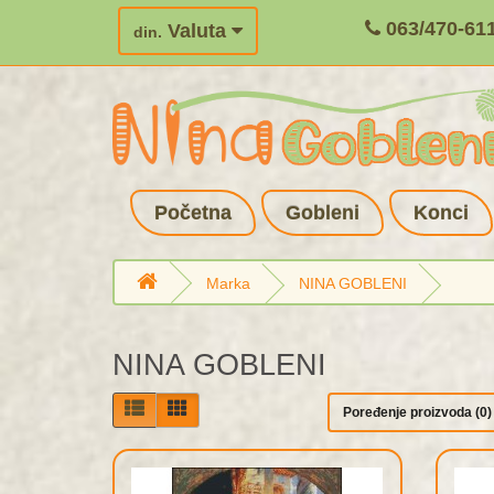
063/470-61
Valuta
din.
Početna
Gobleni
Konci
Marka
NINA GOBLENI
NINA GOBLENI
Poređenje proizvoda (0)