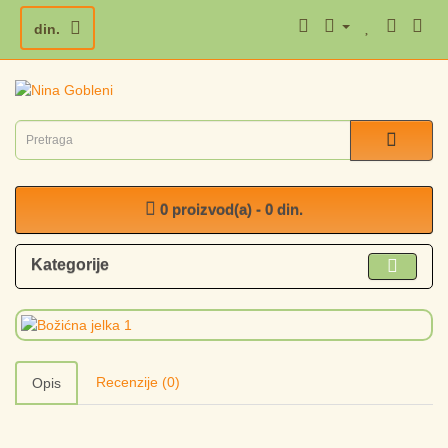
din.
0 proizvod(a) - 0 din.
Kategorije
Recenzije (0)
Opis