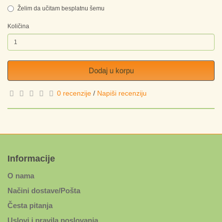
Želim da učitam besplatnu šemu
Količina
Dodaj u korpu
0 recenzije
/
Napiši recenziju
Informacije
O nama
Načini dostave/Pošta
Česta pitanja
Uslovi i pravila poslovanja