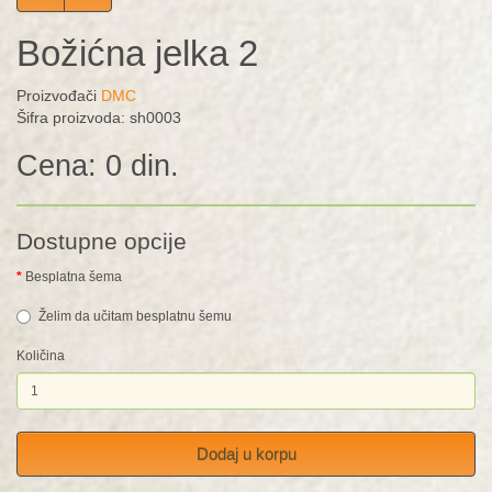
Božićna jelka 2
Proizvođači
DMC
Šifra proizvoda: sh0003
Cena: 0 din.
Dostupne opcije
Besplatna šema
Želim da učitam besplatnu šemu
Količina
Dodaj u korpu