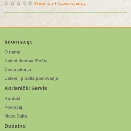
0 recenzije
/
Napiši recenziju
Informacije
O nama
Načini dostave/Pošta
Česta pitanja
Uslovi i pravila poslovanja
Korisnički Servis
Kontakt
Povraćaj
Mapa Sajta
Dodatno