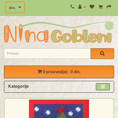
din.
0 proizvod(a) - 0 din.
Kategorije