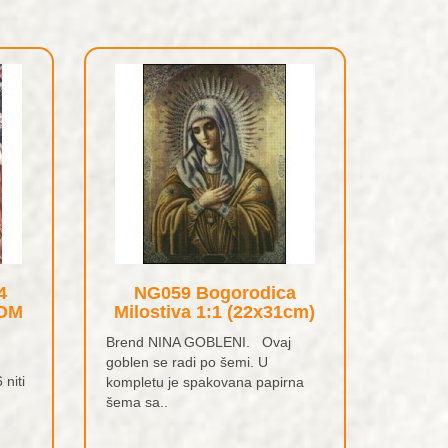
4
NG059 Bogorodica
OM
Milostiva 1:1 (22x31cm)
Brend NINA GOBLENI. Ovaj
goblen se radi po šemi. U
 niti
kompletu je spakovana papirna
šema sa..