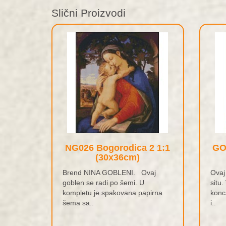
Slični Proizvodi
NG026 Bogorodica 2 1:1
GO
(30x36cm)
Brend NINA GOBLENI. Ovaj
Ovaj
goblen se radi po šemi. U
situ.
kompletu je spakovana papirna
konc
šema sa..
i..