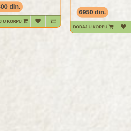
00 din.
6950 din.
J U KORPU
DODAJ U KORPU