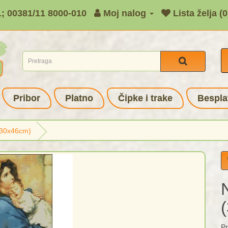
1; 00381/11 8000-010
Moj nalog
Lista želja (0
Pribor
Platno
Čipke i trake
Bespla
(30x46cm)
Pr