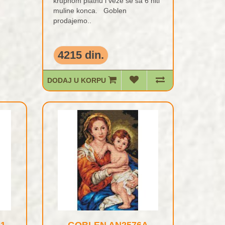
krupnom platnu i veze se sa 6 niti
muline konca. Goblen
prodajemo..
4215 din.
DODAJ U KORPU