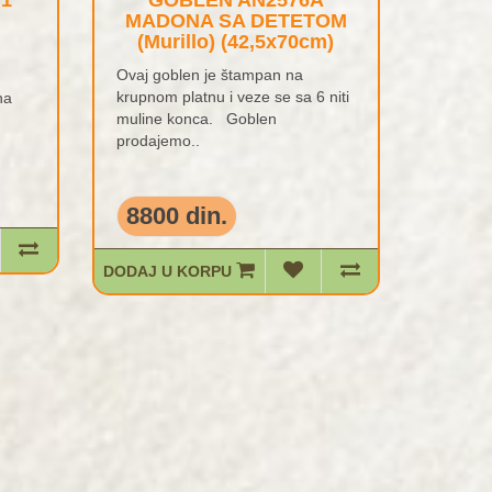
:1
GOBLEN AN2576A
MADONA SA DETETOM
(Murillo) (42,5x70cm)
Ovaj goblen je štampan na
krupnom platnu i veze se sa 6 niti
na
muline konca. Goblen
prodajemo..
8800 din.
DODAJ U KORPU