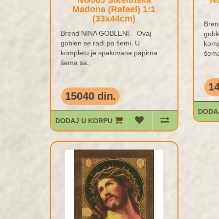
NG065 Sikstinska
N
Madona (Rafael) 1:1
(33x44cm)
Bren
Brend NINA GOBLENI. Ovaj
gobl
goblen se radi po šemi. U
komp
kompletu je spakovana papirna
šema
šema sa..
14
15040 din.
DODA
DODAJ U KORPU