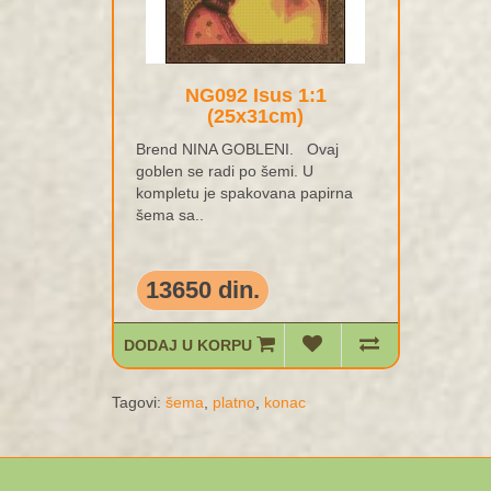
NG092 Isus 1:1
(25x31cm)
Brend NINA GOBLENI. Ovaj
goblen se radi po šemi. U
kompletu je spakovana papirna
šema sa..
13650 din.
DODAJ U KORPU
Tagovi:
šema
,
platno
,
konac