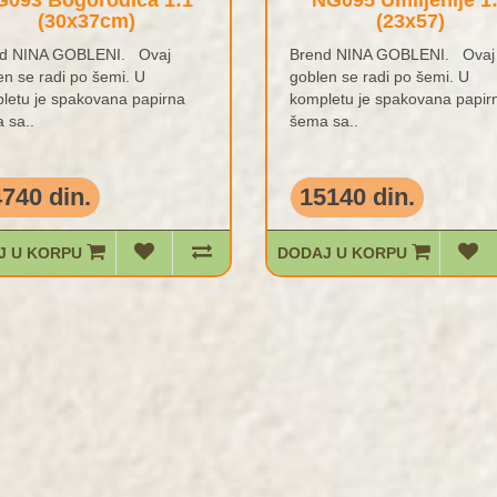
G093 Bogorodica 1:1
NG095 Umiljenije 1
(30x37cm)
(23x57)
d NINA GOBLENI. Ovaj
Brend NINA GOBLENI. Ovaj
en se radi po šemi. U
goblen se radi po šemi. U
letu je spakovana papirna
kompletu je spakovana papir
 sa..
šema sa..
740 din.
15140 din.
J U KORPU
DODAJ U KORPU