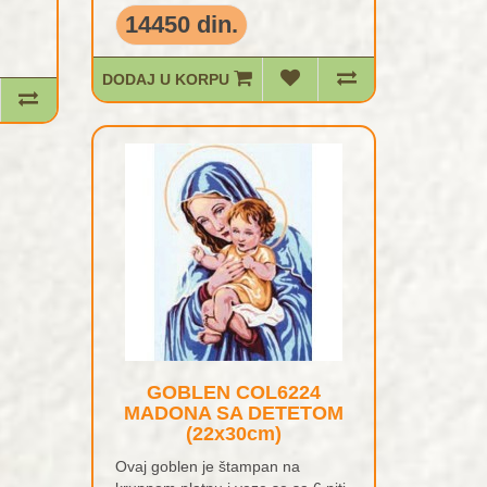
14450 din.
DODAJ U KORPU
GOBLEN COL6224
MADONA SA DETETOM
(22x30cm)
Ovaj goblen je štampan na