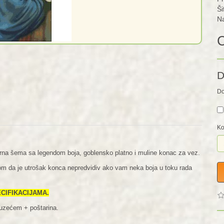
Ši
Na
C
D
Do
Ko
irna šema sa legendom boja, goblensko platno i muline konac za vez.
irom da je utrošak konca nepredvidiv ako vam neka boja u toku rada
PECIFIKACIJAMA.
ouzećem + poštarina.