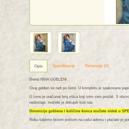
Specifikacije
Recenzije (0)
Opis
Brend NINA GOBLENI.
Ovaj goblen se radi po šemi. U kompletu je spakovana pap
U cenu je uračunat broj vitica koji smo vam poslali. S obz
nedostaje, možete je dokupiti kod nas.
Dimenzije goblena i količine konca možete videti u S
Robu šaljemo brzom poštom na vašu adresu i plaćate je p