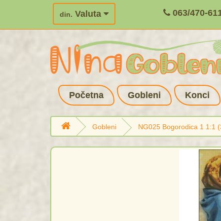
063/470-61
Valuta
din.
Početna
Gobleni
Konci
Gobleni
NG025 Bogorodica 1 1:1 