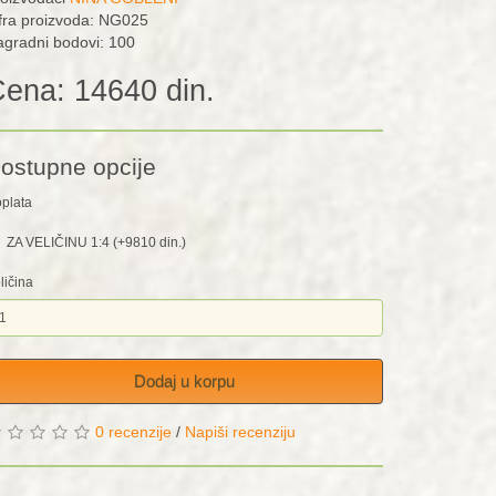
fra proizvoda: NG025
gradni bodovi: 100
ena: 14640 din.
ostupne opcije
plata
ZA VELIČINU 1:4 (+9810 din.)
ličina
Dodaj u korpu
0 recenzije
/
Napiši recenziju