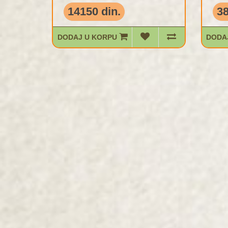
14150 din.
38
DODAJ U KORPU
DODA