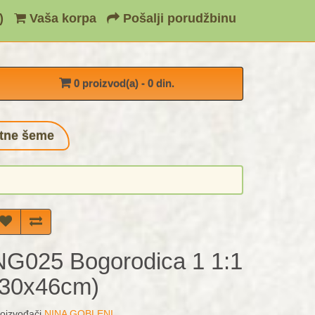
)
Vaša korpa
Pošalji porudžbinu
0 proizvod(a) - 0 din.
tne šeme
NG025 Bogorodica 1 1:1
(30x46cm)
oizvođači
NINA GOBLENI