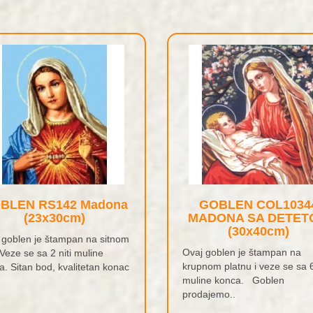
BLEN RS142 Madona
GOBLEN COL1034
(23x30cm)
MADONA SA DETET
(30x40cm)
 goblen je štampan na sitnom
Ovaj goblen je štampan na
 Veze se sa 2 niti muline
krupnom platnu i veze se sa 6
a. Sitan bod, kvalitetan konac
muline konca. Goblen
prodajemo..