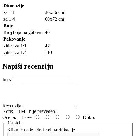
Dimenzije
za 1:1
30x36 cm
za 1:4
60x72 cm
Boje
Broj boja na goblenu
40
Pakovanje
vitica za 1:1
47
vitica za 1:4
110
Napiši recenziju
Ime:
Recenzija:
Note:
HTML nije preveden!
Ocena:
Loše
Dobro
Captcha
Kliknite na kvadrat radi verifikacije