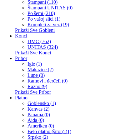
Štampani (110)
Štampani UNITAS (0)
Po šemi (210)
Po vašoj slici (1)
Kompleti za vez (19)
Prikaži Sve Gobleni
Konci
DMC (762)
UNITAS (324)
Prikaži Sve Konci
Pribor
Igle (1)
Makazice (2)
Lupe (0)
Ramovi i đerđefi (0)
Razno (9)
Prikaži Sve Pribor
Platno
Goblensko (1)
Kanvas (2)
Panama (0)
Aida (0)
Ameriken (0)
Belo platno (šifon) (1)
Srpsko (2)