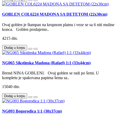
GOBLEN COL6224 MADONA SA DETETOM (22x30cm)
Ovaj goblen je štampan na krupnom platnu i veze se sa 6 niti muline
konca. Goblen prodajemo..
4215 din.
Dodaj u korpu
NG065 Sikstinska Madona (Rafael) 1:1 (33x44cm)
Brend NINA GOBLENI. Ovaj goblen se radi po šemi. U
kompletu je spakovana papirna šema sa..
15040 din.
Dodaj u korpu
NG093 Bogorodica 1:1 (30x37cm)