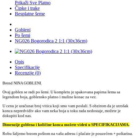
Prikaži Sve Platno
Čipke i trake
Besplatne šeme
Gobleni
Po šemi
NG026 Bogorodica 2 1:1 (30x36cm)
Opis
Specifikacije
Recenzije (0)
Brend NINA GOBLENI.
Ovaj goblen se radi po šemi. U kompletu je spakovana papirna šema sa
legendom boja, goblensko platno i muline konac za vez.
U cenu je uračunat broj vitica koji smo vam poslali. S obzirom da je utrošak
konca nepredvidiv ako vam neka boja u toku rada nedostaje, možete je
dokupiti kod nas.
Dimenzije goblena i količine konca možete videti u SPECIFIKACIJAMA.
Robu šaljemo brzom poštom na vašu adresu i plaćate je pouzećem + poštarina.