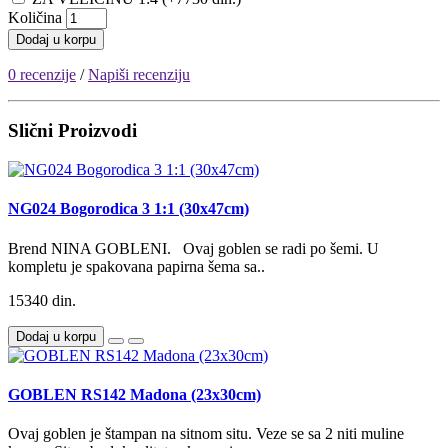
Količina
Dodaj u korpu
0 recenzije
/
Napiši recenziju
Slični Proizvodi
NG024 Bogorodica 3 1:1 (30x47cm)
Brend NINA GOBLENI. Ovaj goblen se radi po šemi. U
kompletu je spakovana papirna šema sa..
15340 din.
Dodaj u korpu
GOBLEN RS142 Madona (23x30cm)
Ovaj goblen je štampan na sitnom situ. Veze se sa 2 niti muline