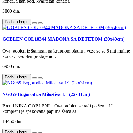
konca. Sitan bod, kvalitetan konac i..
3800 din.
Dodaj u korpu
GOBLEN COL10344 MADONA SA DETETOM (30x40cm)
Ovaj goblen je štampan na krupnom platnu i veze se sa 6 niti muline
konca. Goblen prodajemo..
6950 din.
Dodaj u korpu
NG059 Bogorodica Milostiva 1:1 (22x31cm)
Brend NINA GOBLENI. Ovaj goblen se radi po šemi. U
kompletu je spakovana papirna šema sa..
14450 din.
Dodaj u korpu