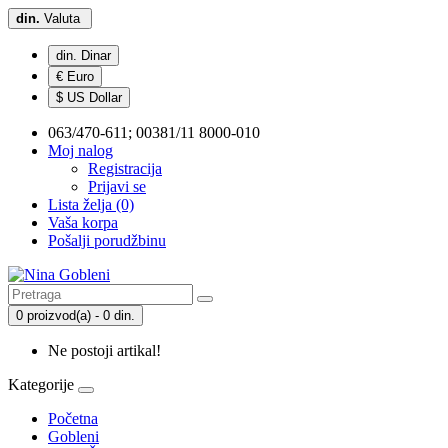
din.
Valuta
din. Dinar
€ Euro
$ US Dollar
063/470-611; 00381/11 8000-010
Moj nalog
Registracija
Prijavi se
Lista želja (0)
Vaša korpa
Pošalji porudžbinu
0 proizvod(a) - 0 din.
Ne postoji artikal!
Kategorije
Početna
Gobleni