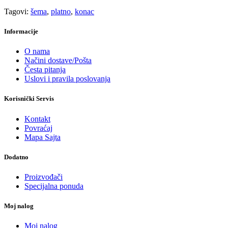
Tagovi:
šema
,
platno
,
konac
Informacije
O nama
Načini dostave/Pošta
Česta pitanja
Uslovi i pravila poslovanja
Korisnički Servis
Kontakt
Povraćaj
Mapa Sajta
Dodatno
Proizvođači
Specijalna ponuda
Moj nalog
Moj nalog