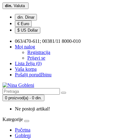
din.
Valuta
din. Dinar
€ Euro
$ US Dollar
063/470-611; 00381/11 8000-010
Moj nalog
Registracija
Prijavi se
Lista želja (0)
Vaša korpa
Pošalji porudžbinu
0 proizvod(a) - 0 din.
Ne postoji artikal!
Kategorije
Početna
Gobleni