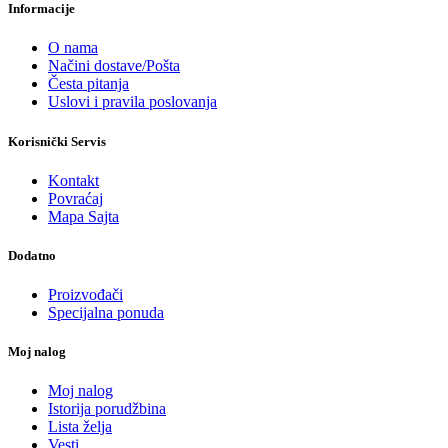
Informacije
O nama
Načini dostave/Pošta
Česta pitanja
Uslovi i pravila poslovanja
Korisnički Servis
Kontakt
Povraćaj
Mapa Sajta
Dodatno
Proizvođači
Specijalna ponuda
Moj nalog
Moj nalog
Istorija porudžbina
Lista želja
Vesti