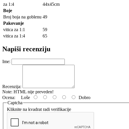
za 1:4
44x45cm
Boje
Broj boja na goblenu
49
Pakovanje
vitica za 1:1
59
vitica za 1:4
65
Napiši recenziju
Ime:
Recenzija:
Note:
HTML nije preveden!
Ocena:
Loše
Dobro
Captcha
Kliknite na kvadrat radi verifikacije