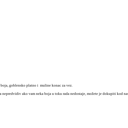
 boja, goblensko platno i muline konac za vez.
nca nepredvidiv ako vam neka boja u toku rada nedostaje, možete je dokupiti kod na