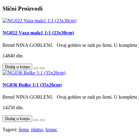
Slični Proizvodi
NG022 Vaza mala1 1:1 (23x30cm)
Brend NINA GOBLENI. Ovaj goblen se radi po šemi. U kompletu je
14840 din.
Dodaj u korpu
NG036 Bulke 1:1 (35x26cm)
Brend NINA GOBLENI. Ovaj goblen se radi po šemi. U kompletu je
14250 din.
Dodaj u korpu
Tagovi:
šema
,
platno
,
konac