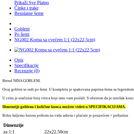
Prikaži Sve Platno
Čipke i trake
Besplatne šeme
Gobleni
Po šemi
NG002 Korpa sa cvećem 1:1 (22x22,5cm)
Opis
Specifikacije
Recenzije (0)
Brend NINA GOBLENI.
Ovaj goblen se radi po šemi. U kompletu je spakovana papirna šema sa legendom
U cenu je uračunat broj vitica koji smo vam poslali. S obzirom da je utrošak ko
Dimenzije goblena i količine konca možete videti u SPECIFIKACIJAMA.
Robu šaljemo brzom poštom na vašu adresu i plaćate je pouzećem + poštarina.
Dimenzije
za 1:1
22x22.50cm