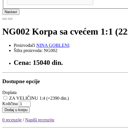
Nastavi
NG002 Korpa sa cvećem 1:1 (2
Proizvođači
NINA GOBLENI
Šifra proizvoda: NG002
Cena: 15040 din.
Dostupne opcije
Doplata
ZA VELIČINU 1:4 (+2390 din.)
Količina
Dodaj u korpu
0 recenzije
/
Napiši recenziju