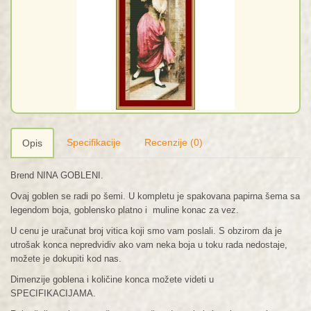
Specifikacije
Recenzije (0)
Opis
Brend NINA GOBLENI.
Ovaj goblen se radi po šemi. U kompletu je spakovana papirna šema sa
legendom boja, goblensko platno i muline konac za vez.
U cenu je uračunat broj vitica koji smo vam poslali. S obzirom da je
utrošak konca nepredvidiv ako vam neka boja u toku rada nedostaje,
možete je dokupiti kod nas.
Dimenzije goblena i količine konca možete videti u
SPECIFIKACIJAMA.