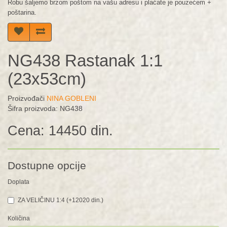
Robu šaljemo brzom poštom na vašu adresu i plaćate je pouzećem +
poštarina.
NG438 Rastanak 1:1
(23x53cm)
Proizvođači
NINA GOBLENI
Šifra proizvoda: NG438
Cena: 14450 din.
Dostupne opcije
Doplata
ZA VELIČINU 1:4 (+12020 din.)
Količina