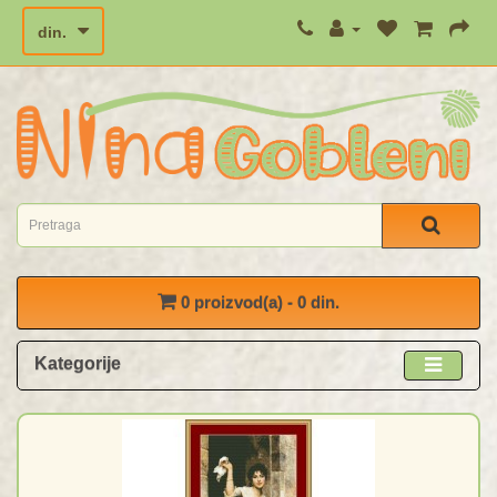
din.
0 proizvod(a) - 0 din.
Kategorije