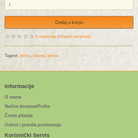
Dodaj u korpu
0 recenzije
/
Napiši recenziju
Tagovi:
šema
,
platno
,
konac
Informacije
O nama
Načini dostave/Pošta
Česta pitanja
Uslovi i pravila poslovanja
Korisnički Servis