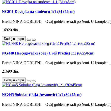
NG011 Devojka na studencu 1:1 (31x45cm)
Brend NINA GOBLENI. Ovaj goblen se radi po šemi. U kompletu je
16920 din.
Dodaj u korpu
NG448 Hercegovački zbeg (Uroš Predić) 1:1 (66x50cm)
Brend NINA GOBLENI. Ovaj goblen se radi po šemi. U kompletu je
21690 din.
Dodaj u korpu
NG445 Sokolar (Paja Jovanović) 1:1 (30x45cm)
Brend NINA GOBLENI. Ovaj goblen se radi po šemi. U kompletu je