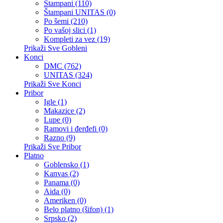
Štampani (110)
Štampani UNITAS (0)
Po šemi (210)
Po vašoj slici (1)
Kompleti za vez (19)
Prikaži Sve Gobleni
Konci
DMC (762)
UNITAS (324)
Prikaži Sve Konci
Pribor
Igle (1)
Makazice (2)
Lupe (0)
Ramovi i đerđefi (0)
Razno (9)
Prikaži Sve Pribor
Platno
Goblensko (1)
Kanvas (2)
Panama (0)
Aida (0)
Ameriken (0)
Belo platno (šifon) (1)
Srpsko (2)