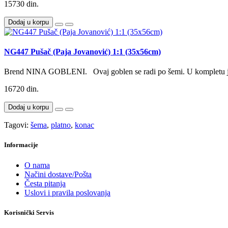
15730 din.
Dodaj u korpu
NG447 Pušač (Paja Jovanović) 1:1 (35x56cm)
Brend NINA GOBLENI. Ovaj goblen se radi po šemi. U kompletu je
16720 din.
Dodaj u korpu
Tagovi:
šema
,
platno
,
konac
Informacije
O nama
Načini dostave/Pošta
Česta pitanja
Uslovi i pravila poslovanja
Korisnički Servis