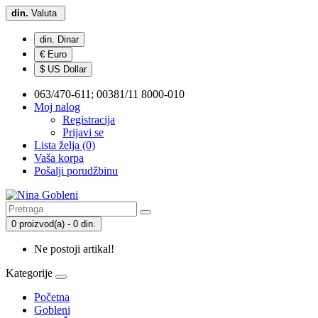
din.
Valuta
din. Dinar
€ Euro
$ US Dollar
063/470-611; 00381/11 8000-010
Moj nalog
Registracija
Prijavi se
Lista želja (0)
Vaša korpa
Pošalji porudžbinu
0 proizvod(a) - 0 din.
Ne postoji artikal!
Kategorije
Početna
Gobleni