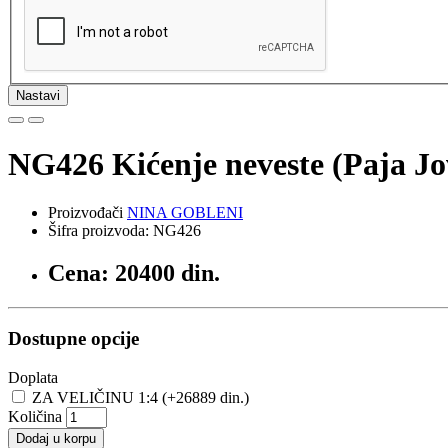
Nastavi
NG426 Kićenje neveste (Paja Jo
Proizvođači
NINA GOBLENI
Šifra proizvoda: NG426
Cena: 20400 din.
Dostupne opcije
Doplata
ZA VELIČINU 1:4 (+26889 din.)
Količina
Dodaj u korpu