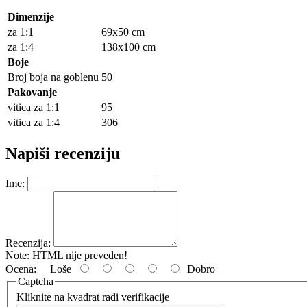
Dimenzije
za 1:1
69x50 cm
za 1:4
138x100 cm
Boje
Broj boja na goblenu
50
Pakovanje
vitica za 1:1
95
vitica za 1:4
306
Napiši recenziju
Ime:
Recenzija:
Note:
HTML nije preveden!
Ocena:
Loše
Dobro
Captcha
Kliknite na kvadrat radi verifikacije