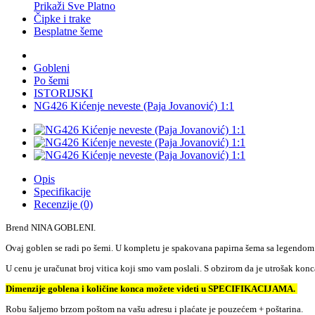
Prikaži Sve Platno
Čipke i trake
Besplatne šeme
Gobleni
Po šemi
ISTORIJSKI
NG426 Kićenje neveste (Paja Jovanović) 1:1
Opis
Specifikacije
Recenzije (0)
Brend NINA GOBLENI.
Ovaj goblen se radi po šemi. U kompletu je spakovana papirna šema sa legendom
U cenu je uračunat broj vitica koji smo vam poslali. S obzirom da je utrošak ko
Dimenzije goblena i količine konca možete videti u SPECIFIKACIJAMA.
Robu šaljemo brzom poštom na vašu adresu i plaćate je pouzećem + poštarina.