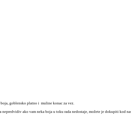
 boja, goblensko platno i muline konac za vez.
nca nepredvidiv ako vam neka boja u toku rada nedostaje, možete je dokupiti kod na