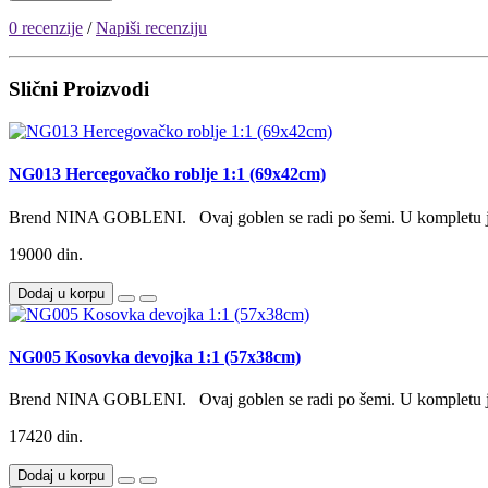
0 recenzije
/
Napiši recenziju
Slični Proizvodi
NG013 Hercegovačko roblje 1:1 (69x42cm)
Brend NINA GOBLENI. Ovaj goblen se radi po šemi. U kompletu je
19000 din.
Dodaj u korpu
NG005 Kosovka devojka 1:1 (57x38cm)
Brend NINA GOBLENI. Ovaj goblen se radi po šemi. U kompletu je
17420 din.
Dodaj u korpu