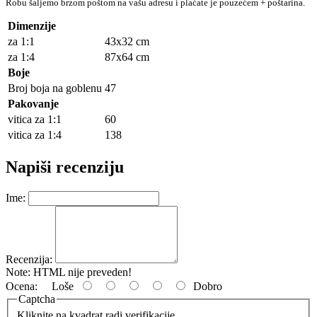
Robu šaljemo brzom poštom na vašu adresu i plaćate je pouzećem + poštarina.
Dimenzije
za 1:1
43x32 cm
za 1:4
87x64 cm
Boje
Broj boja na goblenu
47
Pakovanje
vitica za 1:1
60
vitica za 1:4
138
Napiši recenziju
Ime:
Recenzija:
Note:
HTML nije preveden!
Ocena:
Loše
Dobro
Captcha
Kliknite na kvadrat radi verifikacije