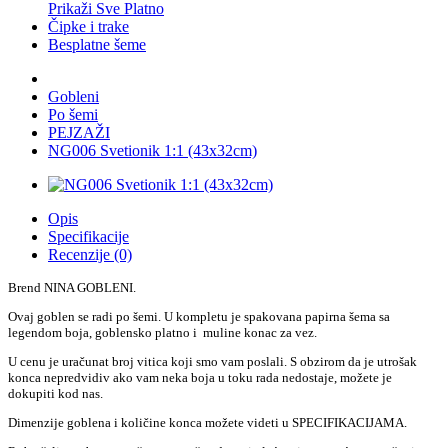
Prikaži Sve Platno
Čipke i trake
Besplatne šeme
Gobleni
Po šemi
PEJZAŽI
NG006 Svetionik 1:1 (43x32cm)
Opis
Specifikacije
Recenzije (0)
Brend NINA GOBLENI.
Ovaj goblen se radi po šemi. U kompletu je spakovana papirna šema sa
legendom boja, goblensko platno i muline konac za vez.
U cenu je uračunat broj vitica koji smo vam poslali. S obzirom da je utrošak
konca nepredvidiv ako vam neka boja u toku rada nedostaje, možete je
dokupiti kod nas.
Dimenzije goblena i količine konca možete videti u SPECIFIKACIJAMA.