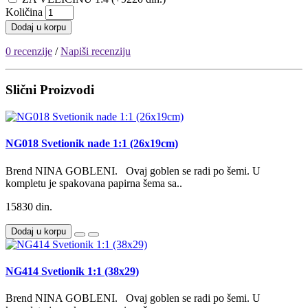
Količina
Dodaj u korpu
0 recenzije
/
Napiši recenziju
Slični Proizvodi
NG018 Svetionik nade 1:1 (26x19cm)
Brend NINA GOBLENI. Ovaj goblen se radi po šemi. U
kompletu je spakovana papirna šema sa..
15830 din.
Dodaj u korpu
NG414 Svetionik 1:1 (38x29)
Brend NINA GOBLENI. Ovaj goblen se radi po šemi. U