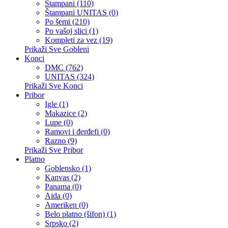
Štampani (110)
Štampani UNITAS (0)
Po šemi (210)
Po vašoj slici (1)
Kompleti za vez (19)
Prikaži Sve Gobleni
Konci
DMC (762)
UNITAS (324)
Prikaži Sve Konci
Pribor
Igle (1)
Makazice (2)
Lupe (0)
Ramovi i đerđefi (0)
Razno (9)
Prikaži Sve Pribor
Platno
Goblensko (1)
Kanvas (2)
Panama (0)
Aida (0)
Ameriken (0)
Belo platno (šifon) (1)
Srpsko (2)