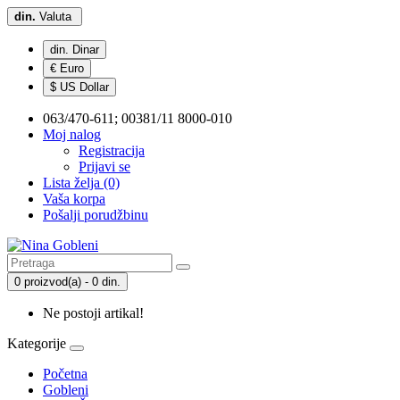
din.
Valuta
din. Dinar
€ Euro
$ US Dollar
063/470-611; 00381/11 8000-010
Moj nalog
Registracija
Prijavi se
Lista želja (0)
Vaša korpa
Pošalji porudžbinu
0 proizvod(a) - 0 din.
Ne postoji artikal!
Kategorije
Početna
Gobleni