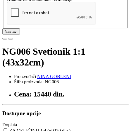
Nastavi
NG006 Svetionik 1:1
(43x32cm)
Proizvođači
NINA GOBLENI
Šifra proizvoda: NG006
Cena: 15440 din.
Dostupne opcije
Doplata
ZA VELIČINU 1:4 (+9220 din.)