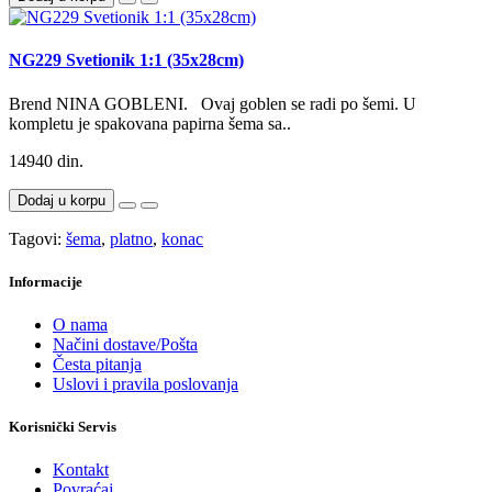
NG229 Svetionik 1:1 (35x28cm)
Brend NINA GOBLENI. Ovaj goblen se radi po šemi. U
kompletu je spakovana papirna šema sa..
14940 din.
Dodaj u korpu
Tagovi:
šema
,
platno
,
konac
Informacije
O nama
Načini dostave/Pošta
Česta pitanja
Uslovi i pravila poslovanja
Korisnički Servis
Kontakt
Povraćaj