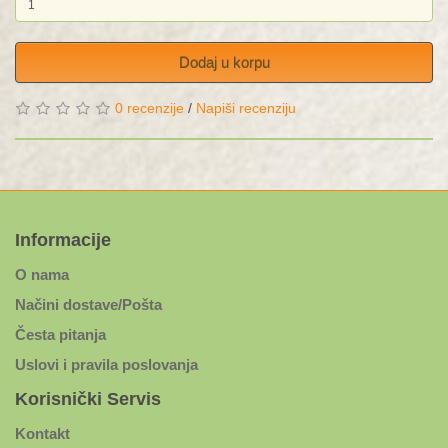
Dodaj u korpu
0 recenzije
/
Napiši recenziju
Informacije
O nama
Načini dostave/Pošta
Česta pitanja
Uslovi i pravila poslovanja
Korisnički Servis
Kontakt