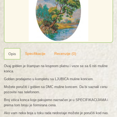
Specifikacije
Recenzije (0)
Opis
Ovaj goblen je štampan na krupnom platnu i veze se sa 6 niti muline
konca.
Goblen prodajemo u kompletu sa LJUBICA muline koncem.
Možete poručiti i goblen sa DMC muline koncem. Da bi saznali cenu
pozovite nas telefonom.
Broj vitica konca koje pakujemo naznačen je u SPECIFIKACIJAMA i
prema tom broju je formirana cena.
Ako vam neka boja u toku rada nedostaje možete je poručiti kod nas.