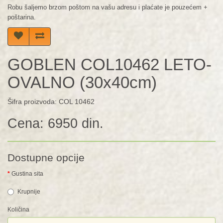
Robu šaljemo brzom poštom na vašu adresu i plaćate je pouzećem +
poštarina.
GOBLEN COL10462 LETO-
OVALNO (30x40cm)
Šifra proizvoda: COL 10462
Cena: 6950 din.
Dostupne opcije
Gustina sita
Krupnije
Količina