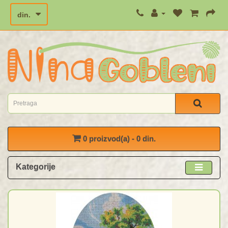
din.
0 proizvod(a) - 0 din.
Kategorije