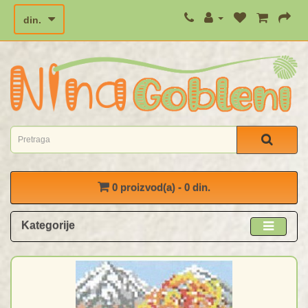
din.
0 proizvod(a) - 0 din.
Kategorije