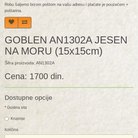
Robu šaljemo brzom poštom na vašu adresu i plaćate je pouzećem +
poštarina.
GOBLEN AN1302A JESEN
NA MORU (15x15cm)
Šifra proizvoda: AN1302A
Cena: 1700 din.
Dostupne opcije
Gustina sita
Krupnije
Količina