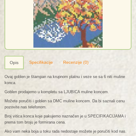
Specifikacije
Recenzije (0)
Opis
Ovaj goblen je štampan na krupnom platnu i veze se sa 6 niti muline
konca.
Goblen prodajemo u kompletu sa LJUBICA muline koncem.
Možete poručiti i goblen sa DMC muline koncem. Da bi saznali cenu
pozovite nas telefonom.
Broj vitica konca koje pakujemo naznačen je u SPECIFIKACIJAMA i
prema tom broju je formirana cena.
Ako vam neka boja u toku rada nedostaje možete je poručiti kod nas.