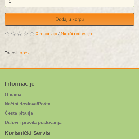
Dodaj u korpu
0 recenzije
/
Napiši recenziju
Tagovi:
anex
Informacije
O nama
Načini dostave/Pošta
Česta pitanja
Uslovi i pravila poslovanja
Korisnički Servis