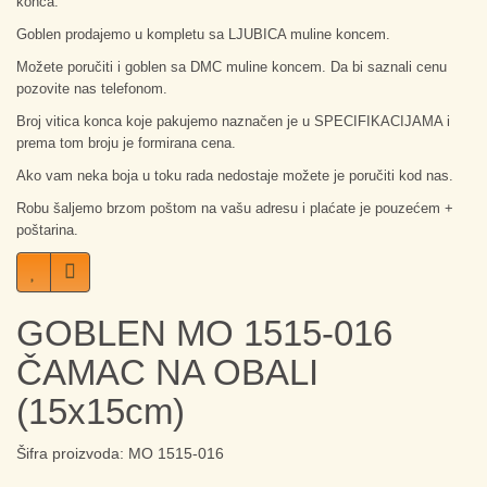
konca.
Goblen prodajemo u kompletu sa LJUBICA muline koncem.
Možete poručiti i goblen sa DMC muline koncem. Da bi saznali cenu
pozovite nas telefonom.
Broj vitica konca koje pakujemo naznačen je u SPECIFIKACIJAMA i
prema tom broju je formirana cena.
Ako vam neka boja u toku rada nedostaje možete je poručiti kod nas.
Robu šaljemo brzom poštom na vašu adresu i plaćate je pouzećem +
poštarina.
GOBLEN MO 1515-016
ČAMAC NA OBALI
(15x15cm)
Šifra proizvoda: MO 1515-016