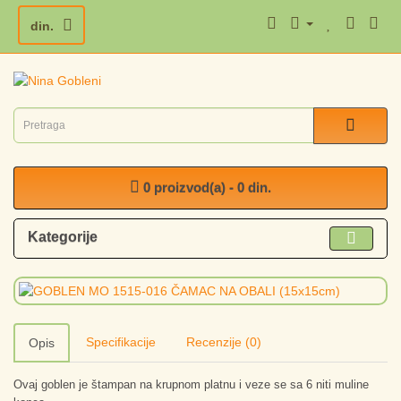
din.
0 proizvod(a) - 0 din.
Kategorije
Specifikacije
Recenzije (0)
Opis
Ovaj goblen je štampan na krupnom platnu i veze se sa 6 niti muline