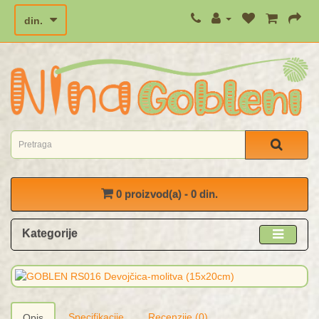
din.
0 proizvod(a) - 0 din.
Kategorije
Specifikacije
Recenzije (0)
Opis