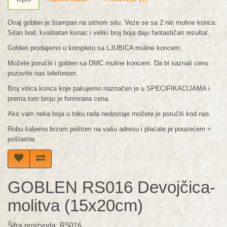
Ovaj goblen je štampan na sitnom situ. Veze se sa 2 niti muline konca.
Sitan bod, kvalitetan konac i veliki broj boja daju fantastičan rezultat.
Goblen prodajemo u kompletu sa LJUBICA muline koncem.
Možete poručiti i goblen sa DMC muline koncem. Da bi saznali cenu
pozovite nas telefonom.
Broj vitica konca koje pakujemo naznačen je u SPECIFIKACIJAMA i
prema tom broju je formirana cena.
Ako vam neka boja u toku rada nedostaje možete je poručiti kod nas.
Robu šaljemo brzom poštom na vašu adresu i plaćate je pouzećem +
poštarina.
GOBLEN RS016 Devojčica-
molitva (15x20cm)
Šifra proizvoda: RS016