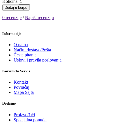
Količina
Dodaj u korpu
0 recenzije
/
Napiši recenziju
Informacije
O nama
Načini dostave/Pošta
Česta pitanja
Uslovi i pravila poslovanja
Korisnički Servis
Kontakt
Povraćaj
Mapa Sajta
Dodatno
Proizvođači
Specijalna ponuda