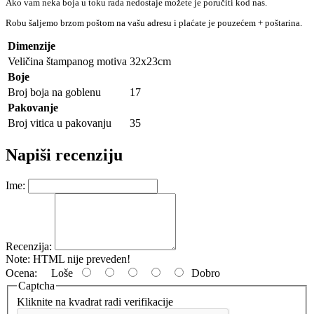
Ako vam neka boja u toku rada nedostaje možete je poručiti kod nas.
Robu šaljemo brzom poštom na vašu adresu i plaćate je pouzećem + poštarina.
Dimenzije
Veličina štampanog motiva
32x23cm
Boje
Broj boja na goblenu
17
Pakovanje
Broj vitica u pakovanju
35
Napiši recenziju
Ime:
Recenzija:
Note:
HTML nije preveden!
Ocena:
Loše
Dobro
Captcha
Kliknite na kvadrat radi verifikacije