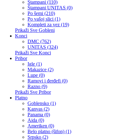
Štampani (110)
Štampani UNITAS (0)
Po šemi (210)
Po vašoj slici (1)
Kompleti za vez (19)
Prikaži Sve Gobleni
Konci
DMC (762)
UNITAS (324)
Prikaži Sve Konci
Pribor
Igle (1)
Makazice (2)
Lupe (0)
Ramovi i đerđefi (0)
Razno (9)
Prikaži Sve Pribor
Platno
Goblensko (1)
Kanvas (2)
Panama (0)
Aida (0)
Ameriken (0)
Belo platno (šifon) (1)
Srpsko (2)