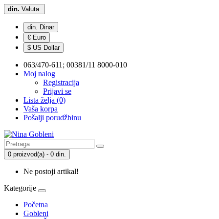
din.
Valuta
din. Dinar
€ Euro
$ US Dollar
063/470-611; 00381/11 8000-010
Moj nalog
Registracija
Prijavi se
Lista želja (0)
Vaša korpa
Pošalji porudžbinu
0 proizvod(a) - 0 din.
Ne postoji artikal!
Kategorije
Početna
Gobleni