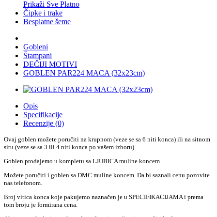
Prikaži Sve Platno
Čipke i trake
Besplatne šeme
Gobleni
Štampani
DEČIJI MOTIVI
GOBLEN PAR224 MACA (32x23cm)
Opis
Specifikacije
Recenzije (0)
Ovaj goblen možete poručiti na krupnom (veze se sa 6 niti konca) ili na sitnom
situ (veze se sa 3 ili 4 niti konca po vašem izboru).
Goblen prodajemo u kompletu sa LJUBICA muline koncem.
Možete poručiti i goblen sa DMC muline koncem. Da bi saznali cenu pozovite
nas telefonom.
Broj vitica konca koje pakujemo naznačen je u SPECIFIKACIJAMA i prema
tom broju je formirana cena.