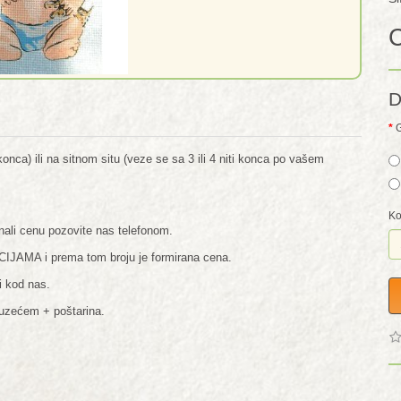
C
D
G
nca) ili na sitnom situ (veze se sa 3 ili 4 niti konca po vašem
.
Ko
nali cenu pozovite nas telefonom.
CIJAMA i prema tom broju je formirana cena.
i kod nas.
ouzećem + poštarina.