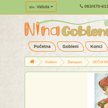
063/470-61
Valuta
din.
Početna
Gobleni
Konci
Gobleni
Štampani
DEČIJI M