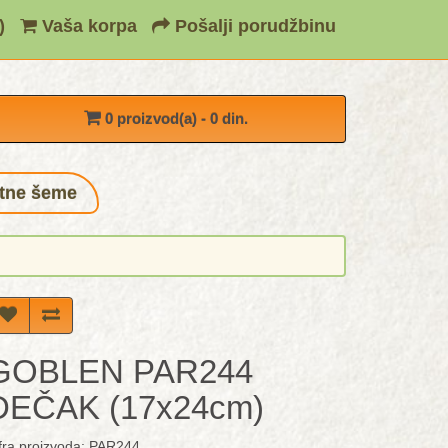
)
Vaša korpa
Pošalji porudžbinu
0 proizvod(a) - 0 din.
tne šeme
GOBLEN PAR244
DEČAK (17x24cm)
fra proizvoda: PAR244