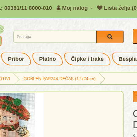
1; 00381/11 8000-010
Moj nalog
Lista želja (0
Pribor
Platno
Čipke i trake
Bespla
OTIVI
GOBLEN PAR244 DEČAK (17x24cm)
Ši