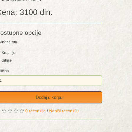
ena: 3100 din.
ostupne opcije
ustina sita
Krupnije
Sitnije
ličina
Dodaj u korpu
0 recenzije
/
Napiši recenziju