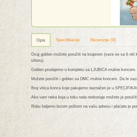
Specifikacije
Recenzije (0)
Opis
Ovaj goblen možete poručiti na krupnom (veze se sa 6 niti ko
izboru).
Goblen prodajemo u kompletu sa LJUBICA muline koncem
Možete poručiti i goblen sa DMC muline koncem. Da bi saz
Broj vitica konca koje pakujemo naznačen je u SPECIFIKA
Ako vam neka boja u toku rada nedostaje možete je poručit
Robu šaljemo brzom poštom na vašu adresu i plaćate je p