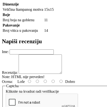
Dimenzije
Veličina štampanog motiva
15x15
Boje
Broj boja na goblenu
11
Pakovanje
Broj vitica u pakovanju
14
Napiši recenziju
Ime:
Recenzija:
Note:
HTML nije preveden!
Ocena:
Loše
Dobro
Captcha
Kliknite na kvadrat radi verifikacije