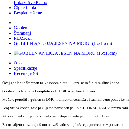
Prikaži Sve Platno
Čipke i trake
Besplatne šeme
Gobleni
Štampani
PEJZAŽI
GOBLEN AN1302A JESEN NA MORU (15x15cm)
Opis
Specifikacije
Recenzije (0)
Ovaj goblen je štampan na krupnom platnu i veze se sa 6 niti muline konca.
Goblen prodajemo u kompletu sa LJUBICA muline koncem.
Možete poručiti i goblen sa DMC muline koncem. Da bi saznali cenu pozovite n
Broj vitica konca koje pakujemo naznačen je u SPECIFIKACIJAMA i prema tom b
Ako vam neka boja u toku rada nedostaje možete je poručiti kod nas.
Robu šaljemo brzom poštom na vašu adresu i plaćate je pouzećem + poštarina.