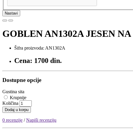
Nastavi
GOBLEN AN1302A JESEN NA 
Šifra proizvoda: AN1302A
Cena: 1700 din.
Dostupne opcije
Gustina sita
Krupnije
Količina
Dodaj u korpu
0 recenzije
/
Napiši recenziju