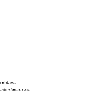
as telefonom.
roju je formirana cena.