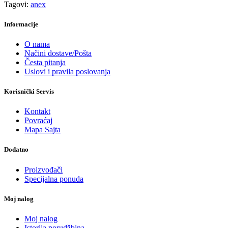
Tagovi:
anex
Informacije
O nama
Načini dostave/Pošta
Česta pitanja
Uslovi i pravila poslovanja
Korisnički Servis
Kontakt
Povraćaj
Mapa Sajta
Dodatno
Proizvođači
Specijalna ponuda
Moj nalog
Moj nalog
Istorija porudžbina