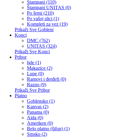
Štampani (110)
Štampani UNITAS (0)
Po šemi (210)
Po vašoj slici (1)
Kompleti za vez (19)
Prikaži Sve Gobleni
Konci
DMC (762)
UNITAS (324)
Prikaži Sve Konci
Pribor
Igle (1)
Makazice (2)
Lupe (0)
Ramovi i đerđefi (0)
Razno (9)
Prikaži Sve Pribor
Platno
Goblensko (1)
Kanvas (2)
Panama (0)
Aida (0)
Ameriken (0)
Belo platno (šifon) (1)
Srpsko (2)