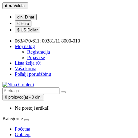
din.
Valuta
din. Dinar
€ Euro
$ US Dollar
063/470-611; 00381/11 8000-010
Moj nalog
Registracija
Prijavi se
Lista želja (0)
Vaša korpa
Pošalji porudžbinu
0 proizvod(a) - 0 din.
Ne postoji artikal!
Kategorije
Početna
Gobleni