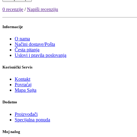
0 recenzije
/
Napiši recenziju
Informacije
O nama
Načini dostave/Pošta
Česta pitanja
Uslovi i pravila poslovanja
Korisnički Servis
Kontakt
Povraćaj
Mapa Sajta
Dodatno
Proizvođači
Specijalna ponuda
Moj nalog