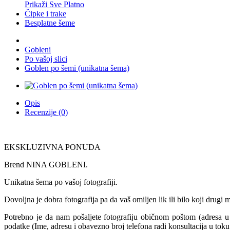
Prikaži Sve Platno
Čipke i trake
Besplatne šeme
Gobleni
Po vašoj slici
Goblen po šemi (unikatna šema)
Opis
Recenzije (0)
EKSKLUZIVNA PONUDA
Brend NINA GOBLENI.
Unikatna šema po vašoj fotografiji.
Dovoljna je dobra fotografija pa da vaš omiljen lik ili bilo koji drug
Potrebno je da nam pošaljete fotografiju običnom poštom (adresa 
podatke (Ime, adresu i obavezno broj telefona radi konsultacija u toku