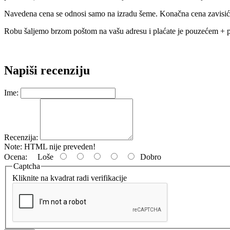
Navedena cena se odnosi samo na izradu šeme. Konačna cena zavisiće 
Robu šaljemo brzom poštom na vašu adresu i plaćate je pouzećem + p
Napiši recenziju
Ime:
Recenzija:
Note:
HTML nije preveden!
Ocena:
Loše
Dobro
Captcha
Kliknite na kvadrat radi verifikacije