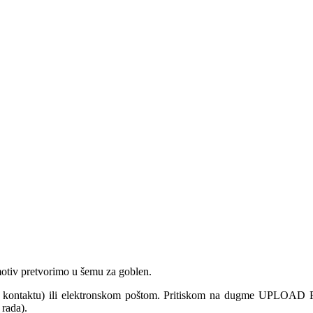
i motiv pretvorimo u šemu za goblen.
u kontaktu) ili elektronskom poštom. Pritiskom na dugme UPLOAD FILE
 rada).