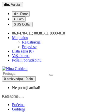
din.
Valuta
din. Dinar
€ Euro
$ US Dollar
063/470-611; 00381/11 8000-010
Moj nalog
Registracija
Prijavi se
Lista želja (0)
Vaša korpa
Pošalji porudžbinu
0 proizvod(a) - 0 din.
Ne postoji artikal!
Kategorije
Početna
Gobleni