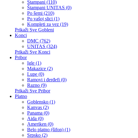
Štampani (110)
Štampani UNITAS (0)
Po šemi (210)
Po vašoj slici (1)
Kompleti za vez (19)
Prikaži Sve Gobleni
Konci
DMC (762)
UNITAS (324)
Prikaži Sve Konci
Pribor
Igle (1)
Makazice (2)
Lupe (0)
Ramovi i đerđefi (0)
Razno (9)
Prikaži Sve Pribor
Platno
Goblensko (1)
Kanvas (2)
Panama (0)
Aida (0)
Ameriken (0)
Belo platno (šifon) (1)
Srpsko (2)