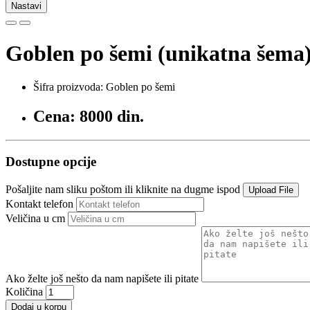
Nastavi
Goblen po šemi (unikatna šema
Šifra proizvoda: Goblen po šemi
Cena: 8000 din.
Dostupne opcije
Pošaljite nam sliku poštom ili kliknite na dugme ispod
Upload File
Kontakt telefon
Veličina u cm
Ako želte još nešto da nam napišete ili pitate
Količina
Dodaj u korpu