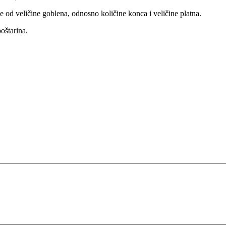
od veličine goblena, odnosno količine konca i veličine platna.
oštarina.