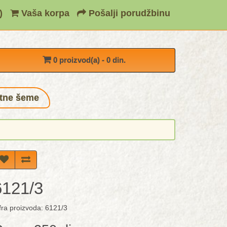
)
Vaša korpa
Pošalji porudžbinu
0 proizvod(a) - 0 din.
tne šeme
6121/3
fra proizvoda: 6121/3