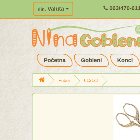
063/470-61
Valuta
din.
Početna
Gobleni
Konci
Pribor
6121/3