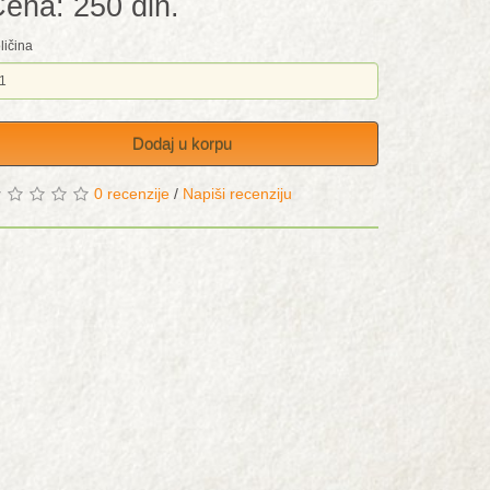
ena: 250 din.
ličina
Dodaj u korpu
0 recenzije
/
Napiši recenziju