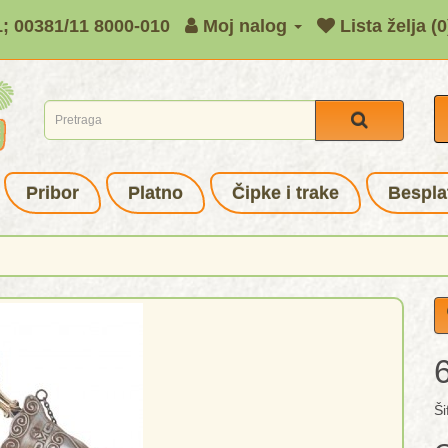
1; 00381/11 8000-010
Moj nalog
Lista želja (0
Pribor
Platno
Čipke i trake
Bespla
Ši