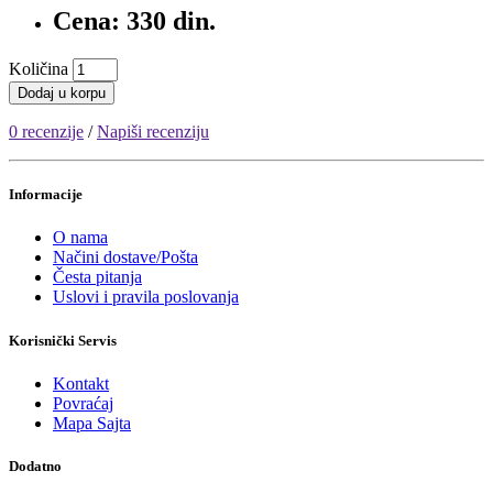
Cena: 330 din.
Količina
Dodaj u korpu
0 recenzije
/
Napiši recenziju
Informacije
O nama
Načini dostave/Pošta
Česta pitanja
Uslovi i pravila poslovanja
Korisnički Servis
Kontakt
Povraćaj
Mapa Sajta
Dodatno