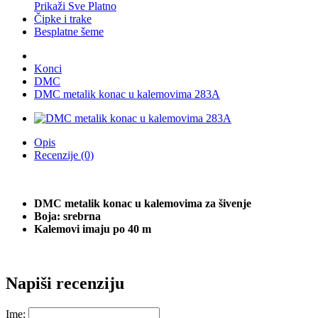
Prikaži Sve Platno
Čipke i trake
Besplatne šeme
Konci
DMC
DMC metalik konac u kalemovima 283A
Opis
Recenzije (0)
DMC metalik konac u kalemovima za šivenje
Boja: srebrna
Kalemovi imaju po 40 m
Napiši recenziju
Ime: