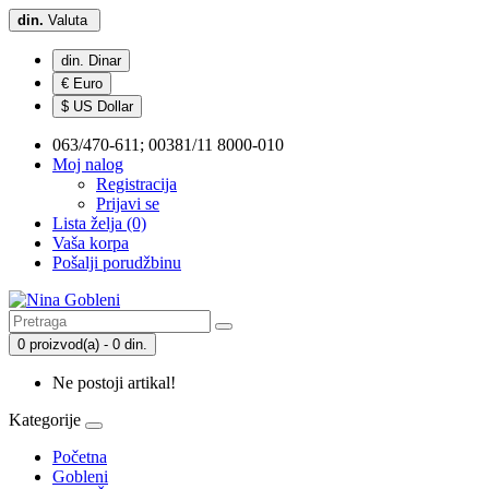
din.
Valuta
din. Dinar
€ Euro
$ US Dollar
063/470-611; 00381/11 8000-010
Moj nalog
Registracija
Prijavi se
Lista želja (0)
Vaša korpa
Pošalji porudžbinu
0 proizvod(a) - 0 din.
Ne postoji artikal!
Kategorije
Početna
Gobleni