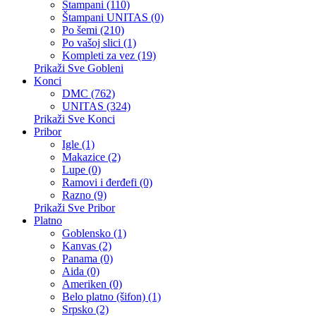
Štampani (110)
Štampani UNITAS (0)
Po šemi (210)
Po vašoj slici (1)
Kompleti za vez (19)
Prikaži Sve Gobleni
Konci
DMC (762)
UNITAS (324)
Prikaži Sve Konci
Pribor
Igle (1)
Makazice (2)
Lupe (0)
Ramovi i đerđefi (0)
Razno (9)
Prikaži Sve Pribor
Platno
Goblensko (1)
Kanvas (2)
Panama (0)
Aida (0)
Ameriken (0)
Belo platno (šifon) (1)
Srpsko (2)