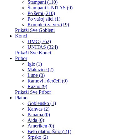
Štampani (110)
Štampani UNITAS (0)
Po šemi (210)
Po vašoj slici (1)
Kompleti za vez (19)
Prikaži Sve Gobleni
Konci
DMC (762)
UNITAS (324)
Prikaži Sve Konci
Pribor
Igle (1)
Makazice (2)
Lupe (0)
Ramovi i đerđefi (0)
Razno (9)
Prikaži Sve Pribor
Platno
Goblensko (1)
Kanvas (2)
Panama (0)
Aida (0)
Ameriken (0)
Belo platno (šifon) (1)
Srpsko (2)