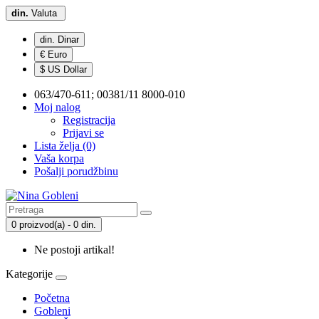
din.
Valuta
din. Dinar
€ Euro
$ US Dollar
063/470-611; 00381/11 8000-010
Moj nalog
Registracija
Prijavi se
Lista želja (0)
Vaša korpa
Pošalji porudžbinu
0 proizvod(a) - 0 din.
Ne postoji artikal!
Kategorije
Početna
Gobleni