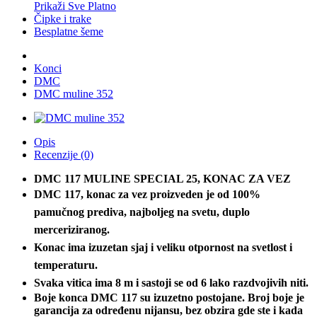
Prikaži Sve Platno
Čipke i trake
Besplatne šeme
Konci
DMC
DMC muline 352
Opis
Recenzije (0)
DMC 117 MULINE SPECIAL 25, KONAC ZA VEZ
DMC 117, konac za vez proizveden je od 100%
pamučnog prediva, najboljeg na svetu, duplo
merceriziranog.
Konac ima izuzetan sjaj i veliku otpornost na svetlost i
temperaturu.
Svaka vitica ima 8 m i sastoji se od 6 lako razdvojivih niti.
Boje konca DMC 117 su izuzetno postojane. Broj boje je
garancija za određenu nijansu, bez obzira gde ste i kada