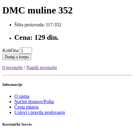
DMC muline 352
Šifra proizvoda: 117-352
Cena: 129 din.
Količina
Dodaj u korpu
0 recenzije
/
Napiši recenziju
Informacije
O nama
Načini dostave/Pošta
Česta pitanja
Uslovi i pravila poslovanja
Korisnički Servis