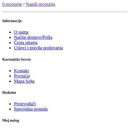
0 recenzije
/
Napiši recenziju
Informacije
O nama
Načini dostave/Pošta
Česta pitanja
Uslovi i pravila poslovanja
Korisnički Servis
Kontakt
Povraćaj
Mapa Sajta
Dodatno
Proizvođači
Specijalna ponuda
Moj nalog