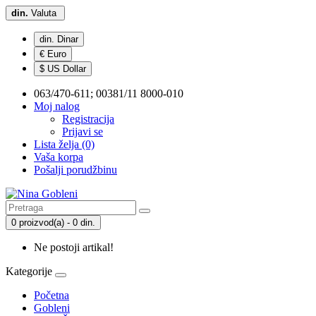
din.
Valuta
din. Dinar
€ Euro
$ US Dollar
063/470-611; 00381/11 8000-010
Moj nalog
Registracija
Prijavi se
Lista želja (0)
Vaša korpa
Pošalji porudžbinu
0 proizvod(a) - 0 din.
Ne postoji artikal!
Kategorije
Početna
Gobleni