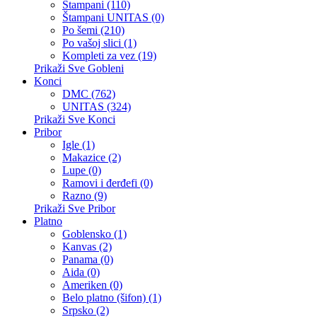
Štampani (110)
Štampani UNITAS (0)
Po šemi (210)
Po vašoj slici (1)
Kompleti za vez (19)
Prikaži Sve Gobleni
Konci
DMC (762)
UNITAS (324)
Prikaži Sve Konci
Pribor
Igle (1)
Makazice (2)
Lupe (0)
Ramovi i đerđefi (0)
Razno (9)
Prikaži Sve Pribor
Platno
Goblensko (1)
Kanvas (2)
Panama (0)
Aida (0)
Ameriken (0)
Belo platno (šifon) (1)
Srpsko (2)