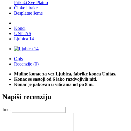
Prikaži Sve Platno
Čipke i trake
Besplatne šeme
Konci
UNITAS
Ljubica 14
Opis
Recenzije (0)
Muline konac za vez Ljubica, fabrike konca Unitas.
Konac se sastoji od 6 lako razdvojivih niti.
Konac je pakovan u viticama od po 8 m.
Napiši recenziju
Ime: