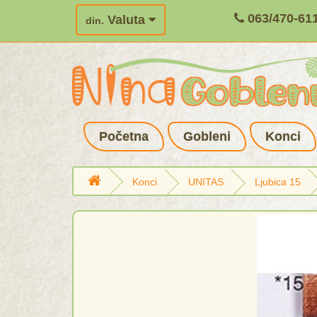
063/470-61
Valuta
din.
Početna
Gobleni
Konci
Konci
UNITAS
Ljubica 15