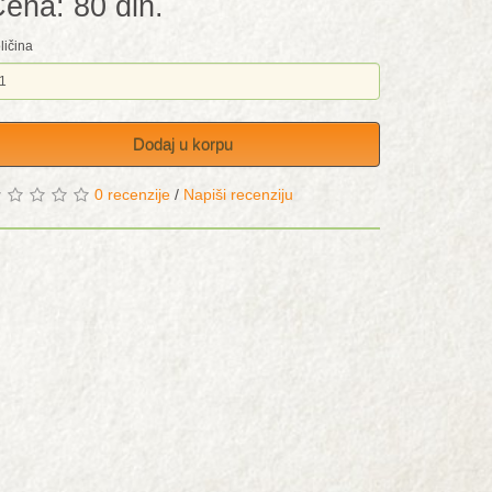
ena: 80 din.
ličina
Dodaj u korpu
0 recenzije
/
Napiši recenziju