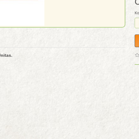
C
Ko
nitas.