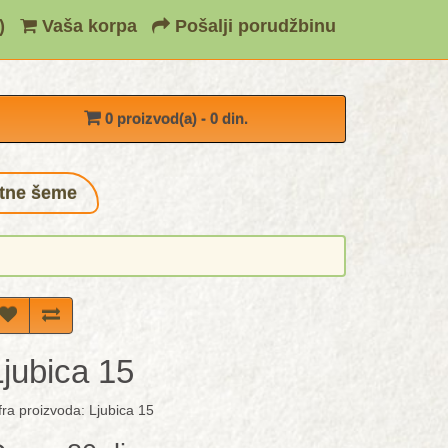
)
Vaša korpa
Pošalji porudžbinu
0 proizvod(a) - 0 din.
tne šeme
Ljubica 15
fra proizvoda: Ljubica 15