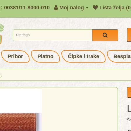
1; 00381/11 8000-010
Moj nalog
Lista želja (0
Pribor
Platno
Čipke i trake
Bespla
Ši