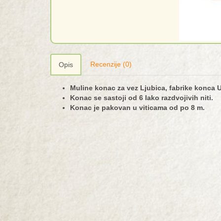
Recenzije (0)
Opis
Muline konac za vez Ljubica, fabrike konca U
Konac se sastoji od 6 lako razdvojivih niti.
Konac je pakovan u viticama od po 8 m.