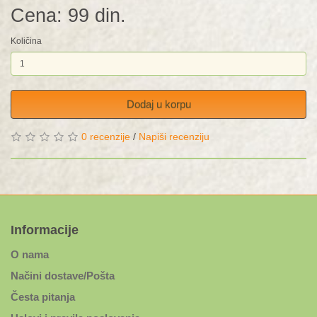
Cena: 99 din.
Količina
Dodaj u korpu
0 recenzije
/
Napiši recenziju
Informacije
O nama
Načini dostave/Pošta
Česta pitanja