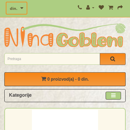
din.
0 proizvod(a) - 0 din.
Kategorije