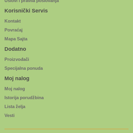
Uslovi i pravila poslovanja
Korisnički Servis
Kontakt
Povraćaj
Mapa Sajta
Dodatno
Proizvođači
Specijalna ponuda
Moj nalog
Moj nalog
Istorija porudžbina
Lista želja
Vesti