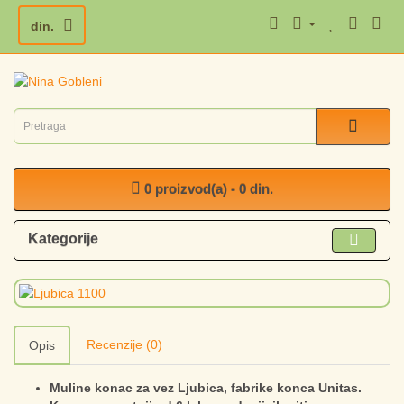
din.
0 proizvod(a) - 0 din.
Kategorije
Recenzije (0)
Opis
Muline konac za vez Ljubica, fabrike konca Unitas.