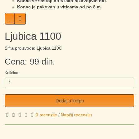
Konac se sastoji od 6 lako razdvojivih niti.
Konac je pakovan u viticama od po 8 m.
Ljubica 1100
Šifra proizvoda: Ljubica 1100
Cena: 99 din.
Količina
Dodaj u korpu
0 recenzije
/
Napiši recenziju