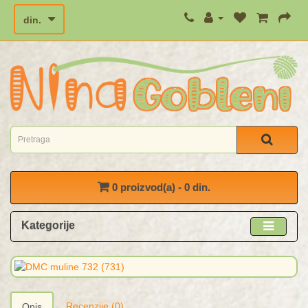
din.
0 proizvod(a) - 0 din.
Kategorije
Recenzije (0)
Opis