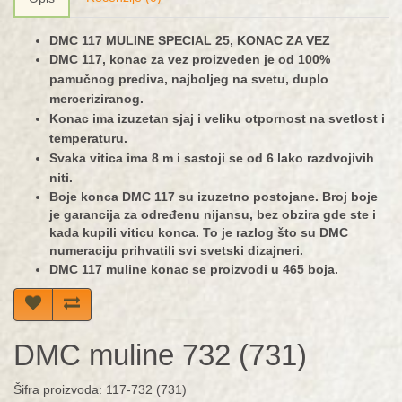
DMC 117 MULINE SPECIAL 25, KONAC ZA VEZ
DMC 117, konac za vez proizveden je od 100%
pamučnog prediva, najboljeg na svetu, duplo
merceriziranog.
Konac ima izuzetan sjaj i veliku otpornost na svetlost i
temperaturu.
Svaka vitica ima 8 m i sastoji se od 6 lako razdvojivih
niti.
Boje konca DMC 117 su izuzetno postojane. Broj boje
je garancija za određenu nijansu, bez obzira gde ste i
kada kupili viticu konca. To je razlog što su DMC
numeraciju prihvatili svi svetski dizajneri.
DMC 117 muline konac se proizvodi u 465 boja.
DMC muline 732 (731)
Šifra proizvoda: 117-732 (731)