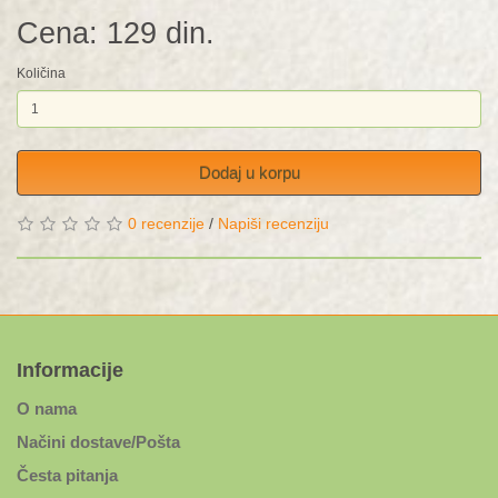
Cena: 129 din.
Količina
Dodaj u korpu
0 recenzije
/
Napiši recenziju
Informacije
O nama
Načini dostave/Pošta
Česta pitanja