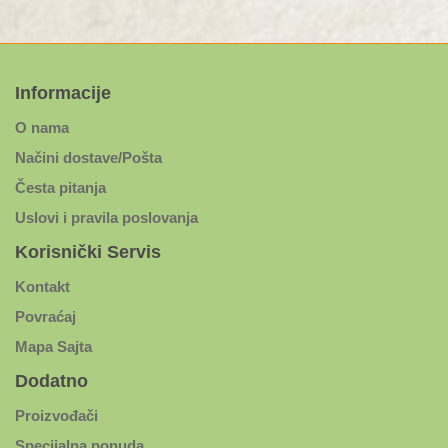
Informacije
O nama
Načini dostave/Pošta
Česta pitanja
Uslovi i pravila poslovanja
Korisnički Servis
Kontakt
Povraćaj
Mapa Sajta
Dodatno
Proizvođači
Specijalna ponuda