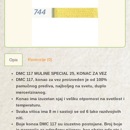
Recenzije (0)
Opis
DMC 117 MULINE SPECIAL 25, KONAC ZA VEZ
DMC 117, konac za vez proizveden je od 100%
pamučnog prediva, najboljeg na svetu, duplo
merceriziranog.
Konac ima izuzetan sjaj i veliku otpornost na svetlost i
temperaturu.
Svaka vitica ima 8 m i sastoji se od 6 lako razdvojivih
niti.
Boje konca DMC 117 su izuzetno postojane. Broj boje
je garancija za određenu nijansu, bez obzira gde ste i