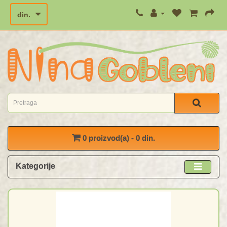
din.
0 proizvod(a) - 0 din.
Kategorije