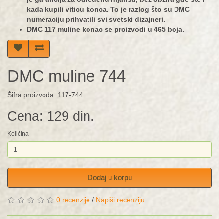
kada kupili viticu konca. To je razlog što su DMC
numeraciju prihvatili svi svetski dizajneri.
DMC 117 muline konac se proizvodi u 465 boja.
DMC muline 744
Šifra proizvoda: 117-744
Cena: 129 din.
Količina
Dodaj u korpu
0 recenzije
/
Napiši recenziju