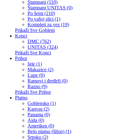
Štampani (110)
Štampani UNITAS (0)
Po šemi (210)
Po vašoj slici (1)
Kompleti za vez (19)
Prikaži Sve Gobleni
Konci
DMC (762)
UNITAS (324)
Prikaži Sve Konci
Pribor
Igle (1)
Makazice (2)
Lupe (0)
Ramovi i đerđefi (0)
Razno (9)
Prikaži Sve Pribor
Platno
Goblensko (1)
Kanvas (2)
Panama (0)
Aida (0)
Ameriken (0)
Belo platno (šifon) (1)
Srpsko (2)