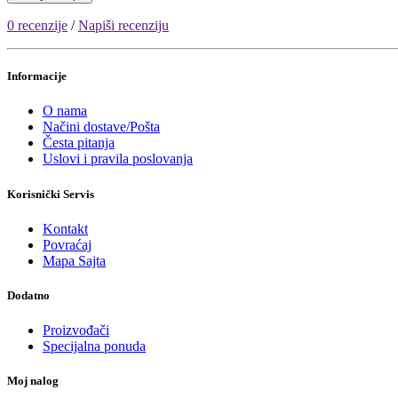
0 recenzije
/
Napiši recenziju
Informacije
O nama
Načini dostave/Pošta
Česta pitanja
Uslovi i pravila poslovanja
Korisnički Servis
Kontakt
Povraćaj
Mapa Sajta
Dodatno
Proizvođači
Specijalna ponuda
Moj nalog