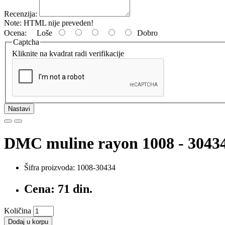
Recenzija:
Note:
HTML nije preveden!
Ocena:
Loše
Dobro
Captcha
Kliknite na kvadrat radi verifikacije
Nastavi
DMC muline rayon 1008 - 3043
Šifra proizvoda: 1008-30434
Cena: 71 din.
Količina
Dodaj u korpu