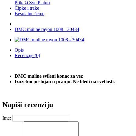
Prikaži Sve Platno
Čipke i trake
Besplatne šeme
DMC muline rayon 1008 - 30434
Opis
Recenzije (0)
DMC muline svileni konac za vez
Izuzetno postojan u pranju. Ne bledi na svetlosti.
Napiši recenziju
Ime: