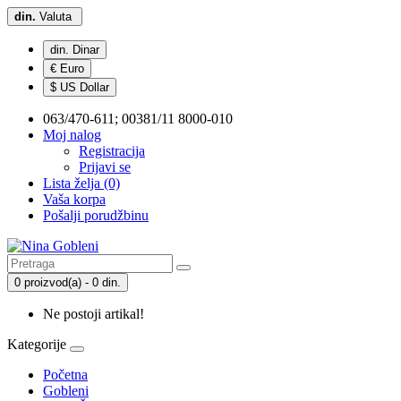
din.
Valuta
din. Dinar
€ Euro
$ US Dollar
063/470-611; 00381/11 8000-010
Moj nalog
Registracija
Prijavi se
Lista želja (0)
Vaša korpa
Pošalji porudžbinu
0 proizvod(a) - 0 din.
Ne postoji artikal!
Kategorije
Početna
Gobleni