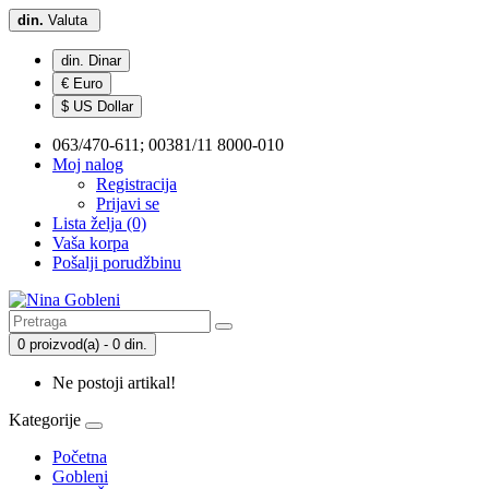
din.
Valuta
din. Dinar
€ Euro
$ US Dollar
063/470-611; 00381/11 8000-010
Moj nalog
Registracija
Prijavi se
Lista želja (0)
Vaša korpa
Pošalji porudžbinu
0 proizvod(a) - 0 din.
Ne postoji artikal!
Kategorije
Početna
Gobleni