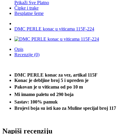
Prikaži Sve Platno
Čipke i trake
Besplatne šeme
DMC PERLE konac u viticama 115F-224
Opis
Recenzije (0)
DMC PERLE konac za vez, artikal 115F
Konac je debljine broj 5 i upreden je
Pakovan je u viticama od po 10 m
Mi imamo paletu od 290 boja
Sastav: 100% pamuk
Brojevi boja su isti kao za Muline specijal broj 117
Napiši recenziju