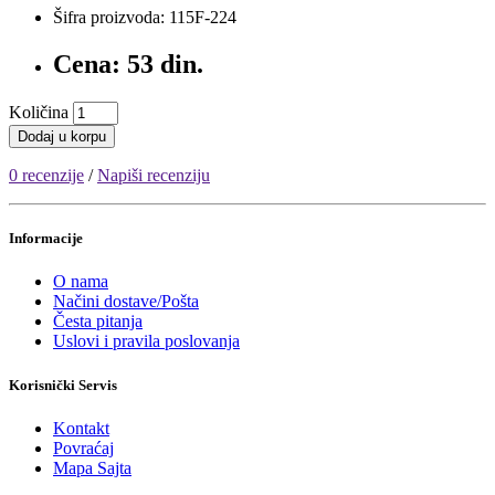
Šifra proizvoda: 115F-224
Cena: 53 din.
Količina
Dodaj u korpu
0 recenzije
/
Napiši recenziju
Informacije
O nama
Načini dostave/Pošta
Česta pitanja
Uslovi i pravila poslovanja
Korisnički Servis
Kontakt
Povraćaj
Mapa Sajta