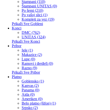
Štampani (110)
Štampani UNITAS (0)
Po šemi (210)
Po vašoj slici (1)
Kompleti za vez (19)
Prikaži Sve Gobleni
Konci
DMC (762)
UNITAS (324)
Prikaži Sve Konci
Pribor
Igle (1)
Makazice (2)
Lupe (0)
Ramovi i đerđefi (0)
Razno (9)
Prikaži Sve Pribor
Platno
Goblensko (1)
Kanvas (2)
Panama (0)
Aida (0)
Ameriken (0)
Belo platno (šifon) (1)
Srpsko (2)