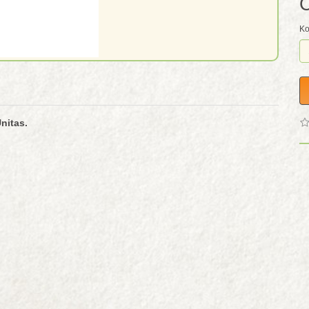
C
Ko
nitas.