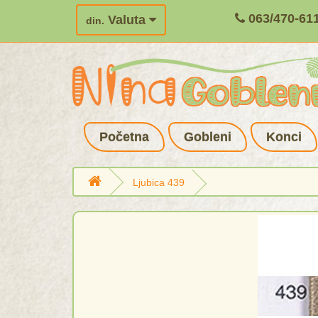
063/470-61
Valuta
din.
Početna
Gobleni
Konci
Ljubica 439