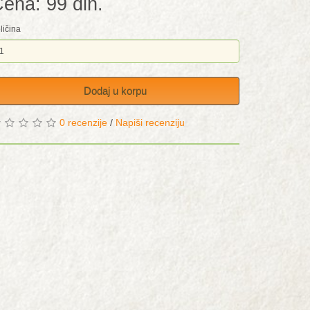
ena: 99 din.
ličina
Dodaj u korpu
0 recenzije
/
Napiši recenziju