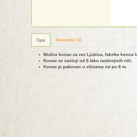
Recenzije (0)
Opis
Muline konac za vez Ljubica, fabrike konca U
Konac se sastoji od 6 lako razdvojivih niti.
Konac je pakovan u viticama od po 8 m.