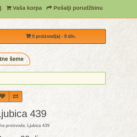
)
Vaša korpa
Pošalji porudžbinu
0 proizvod(a) - 0 din.
tne šeme
Ljubica 439
fra proizvoda: Ljubica 439