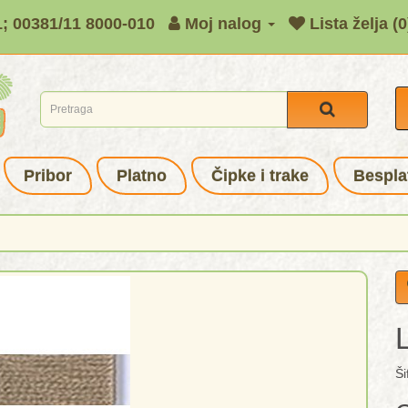
1; 00381/11 8000-010
Moj nalog
Lista želja (0
Pribor
Platno
Čipke i trake
Bespla
Ši