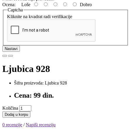
Ocena:
Loše
Dobro
Captcha
Kliknite na kvadrat radi verifikacije
Nastavi
Ljubica 928
Šifra proizvoda: Ljubica 928
Cena: 99 din.
Količina
Dodaj u korpu
0 recenzije
/
Napiši recenziju