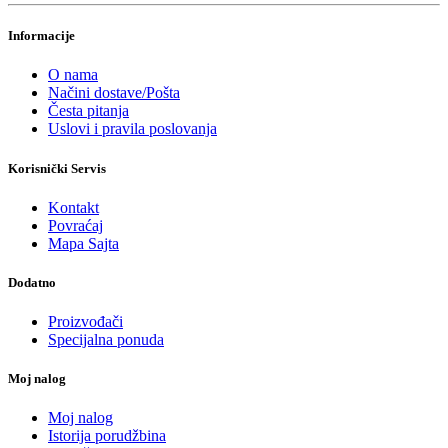
Informacije
O nama
Načini dostave/Pošta
Česta pitanja
Uslovi i pravila poslovanja
Korisnički Servis
Kontakt
Povraćaj
Mapa Sajta
Dodatno
Proizvođači
Specijalna ponuda
Moj nalog
Moj nalog
Istorija porudžbina