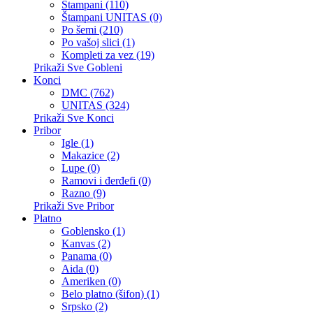
Štampani (110)
Štampani UNITAS (0)
Po šemi (210)
Po vašoj slici (1)
Kompleti za vez (19)
Prikaži Sve Gobleni
Konci
DMC (762)
UNITAS (324)
Prikaži Sve Konci
Pribor
Igle (1)
Makazice (2)
Lupe (0)
Ramovi i đerđefi (0)
Razno (9)
Prikaži Sve Pribor
Platno
Goblensko (1)
Kanvas (2)
Panama (0)
Aida (0)
Ameriken (0)
Belo platno (šifon) (1)
Srpsko (2)