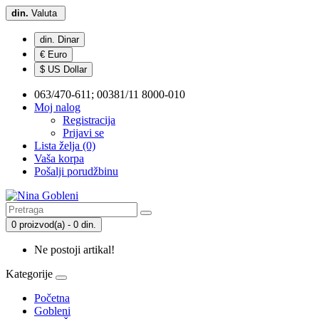
din.
Valuta
din. Dinar
€ Euro
$ US Dollar
063/470-611; 00381/11 8000-010
Moj nalog
Registracija
Prijavi se
Lista želja (0)
Vaša korpa
Pošalji porudžbinu
0 proizvod(a) - 0 din.
Ne postoji artikal!
Kategorije
Početna
Gobleni