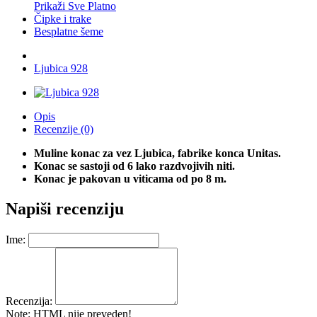
Prikaži Sve Platno
Čipke i trake
Besplatne šeme
Ljubica 928
Opis
Recenzije (0)
Muline konac za vez Ljubica, fabrike konca Unitas.
Konac se sastoji od 6 lako razdvojivih niti.
Konac je pakovan u viticama od po 8 m.
Napiši recenziju
Ime:
Recenzija:
Note:
HTML nije preveden!