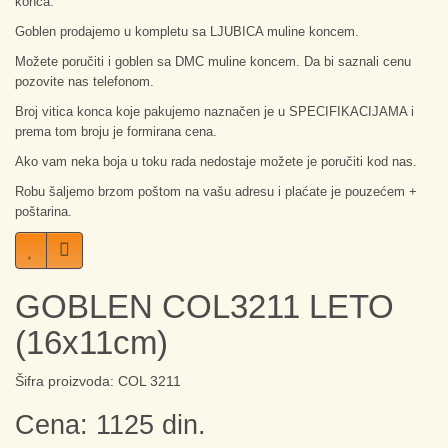
konca.
Goblen prodajemo u kompletu sa LJUBICA muline koncem.
Možete poručiti i goblen sa DMC muline koncem. Da bi saznali cenu
pozovite nas telefonom.
Broj vitica konca koje pakujemo naznačen je u SPECIFIKACIJAMA i
prema tom broju je formirana cena.
Ako vam neka boja u toku rada nedostaje možete je poručiti kod nas.
Robu šaljemo brzom poštom na vašu adresu i plaćate je pouzećem +
poštarina.
GOBLEN COL3211 LETO
(16x11cm)
Šifra proizvoda: COL 3211
Cena: 1125 din.