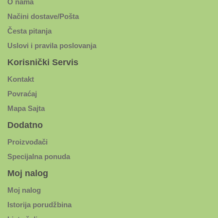
O nama
Načini dostave/Pošta
Česta pitanja
Uslovi i pravila poslovanja
Korisnički Servis
Kontakt
Povraćaj
Mapa Sajta
Dodatno
Proizvođači
Specijalna ponuda
Moj nalog
Moj nalog
Istorija porudžbina