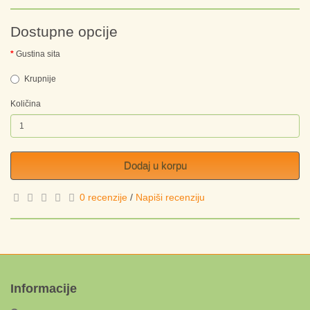
Dostupne opcije
Gustina sita
Krupnije
Količina
Dodaj u korpu
0 recenzije
/
Napiši recenziju
Informacije