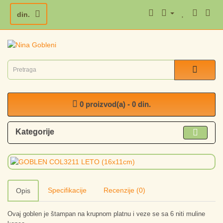
din.
0 proizvod(a) - 0 din.
Kategorije
Specifikacije
Recenzije (0)
Opis
Ovaj goblen je štampan na krupnom platnu i veze se sa 6 niti muline