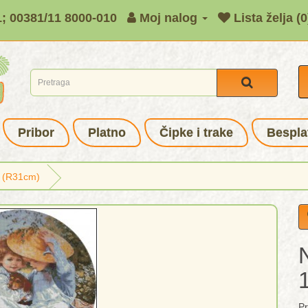
1; 00381/11 8000-010
Moj nalog
Lista želja (0
Pribor
Platno
Čipke i trake
Bespla
1 (R31cm)
Pr