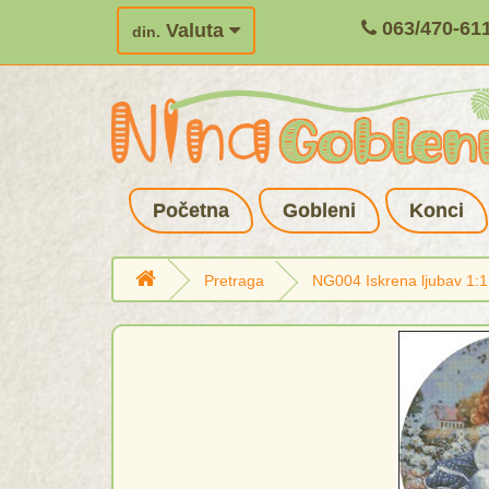
063/470-61
Valuta
din.
Početna
Gobleni
Konci
Pretraga
NG004 Iskrena ljubav 1: