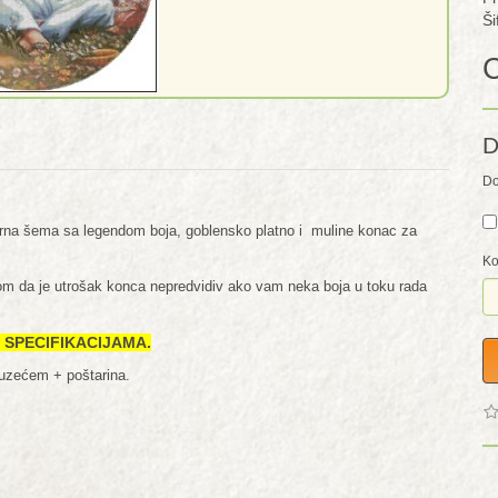
Ši
C
D
Do
irna šema sa legendom boja, goblensko platno i muline konac za
Ko
irom da je utrošak konca nepredvidiv ako vam neka boja u toku rada
 u SPECIFIKACIJAMA.
ouzećem + poštarina.