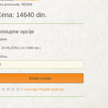
fra proizvoda: NG004
ena: 14640 din.
ostupne opcije
plata
ZA VELIČINU 1:4 (+4860 din.)
ličina
Dodaj u korpu
0 recenzije
/
Napiši recenziju