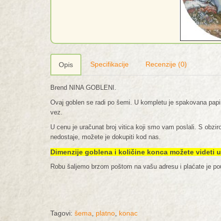
Specifikacije
Recenzije (0)
Opis
Brend NINA GOBLENI.
Ovaj goblen se radi po šemi. U kompletu je spakovana pap
vez.
U cenu je uračunat broj vitica koji smo vam poslali. S obz
nedostaje, možete je dokupiti kod nas.
Dimenzije goblena i količine konca možete videti
Robu šaljemo brzom poštom na vašu adresu i plaćate je p
Tagovi:
šema
,
platno
,
konac