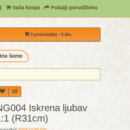
)
Vaša korpa
Pošalji porudžbinu
0 proizvod(a) - 0 din.
tne šeme
NG004 Iskrena ljubav
1:1 (R31cm)
oizvođači
NINA GOBLENI