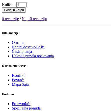
Količina
Dodaj u korpu
0 recenzije
/
Napiši recenziju
Informacije
O nama
Načini dostave/Pošta
Česta pitanja
Uslovi i pravila poslovanja
Korisnički Servis
Kontakt
Povraćaj
Mapa Sajta
Dodatno
Proizvođači
Specijalna ponuda