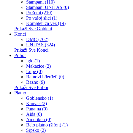
Štampani (110)
Štampani UNITAS (0)
Po šemi (210)
Po vašoj slici (1)
Kompleti za vez (19)
Prikaži Sve Gobleni
Konci
DMC (762)
UNITAS (324)
Prikaži Sve Konci
Pribor
Igle (1)
Makazice (2)
Lupe (0)
Ramovi i đerđefi (0)
Razno (9)
Prikaži Sve Pribor
Platno
Goblensko (1)
Kanvas (2)
Panama (0)
Aida (0)
Ameriken (0)
Belo platno (šifon) (1)
Srpsko (2)