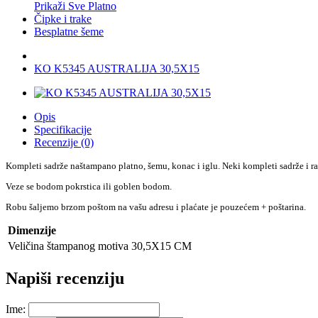
Prikaži Sve Platno
Čipke i trake
Besplatne šeme
KO K5345 AUSTRALIJA 30,5X15
Opis
Specifikacije
Recenzije (0)
Kompleti sadrže naštampano platno, šemu, konac i iglu. Neki kompleti sadrže i r
Veze se bodom pokrstica ili goblen bodom.
Robu šaljemo brzom poštom na vašu adresu i plaćate je pouzećem + poštarina.
Dimenzije
Veličina štampanog motiva
30,5X15 CM
Napiši recenziju
Ime: