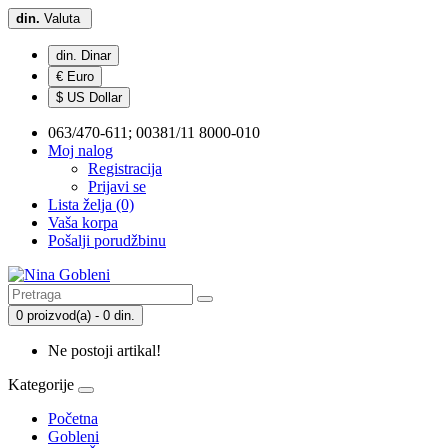
din.
Valuta
din. Dinar
€ Euro
$ US Dollar
063/470-611; 00381/11 8000-010
Moj nalog
Registracija
Prijavi se
Lista želja (0)
Vaša korpa
Pošalji porudžbinu
0 proizvod(a) - 0 din.
Ne postoji artikal!
Kategorije
Početna
Gobleni