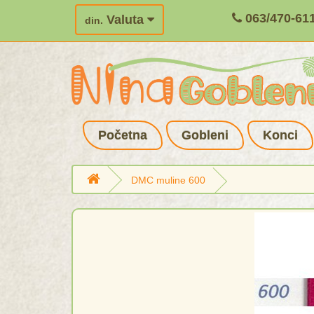
063/470-61
Valuta
din.
Početna
Gobleni
Konci
DMC muline 600