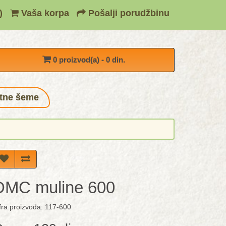
)
Vaša korpa
Pošalji porudžbinu
0 proizvod(a) - 0 din.
tne šeme
DMC muline 600
fra proizvoda: 117-600