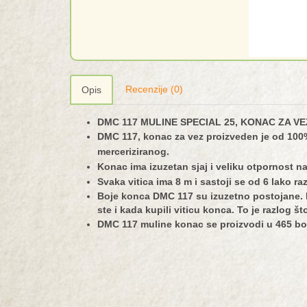
Recenzije (0)
Opis
DMC 117 MULINE SPECIAL 25, KONAC ZA VE
DMC 117, konac za vez proizveden je od 100
merceriziranog.
Konac ima izuzetan sjaj i veliku otpornost na
Svaka vitica ima 8 m i sastoji se od 6 lako raz
Boje konca DMC 117 su izuzetno postojane. B
ste i kada kupili viticu konca. To je razlog š
DMC 117 muline konac se proizvodi u 465 bo