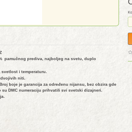
C
Ko
Z
% pamučnog prediva, najboljeg na svetu, duplo
 svetlost i temperaturu.
dvojivih niti.
roj boje je garancija za određenu nijansu, bez obzira gde
to su DMC numeraciju prihvatili svi svetski dizajneri.
ja.