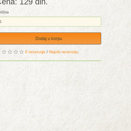
ena: 129 din.
ličina
Dodaj u korpu
0 recenzije
/
Napiši recenziju