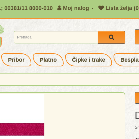
1; 00381/11 8000-010
Moj nalog
Lista želja (0
Pribor
Platno
Čipke i trake
Bespla
Ši